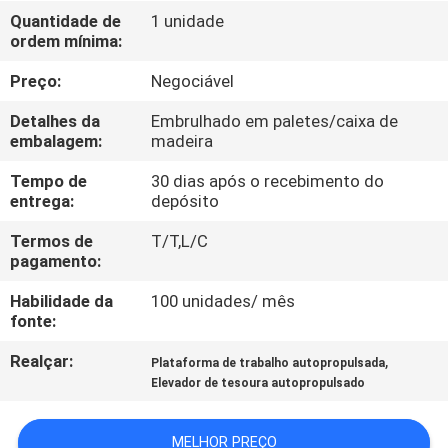
Quantidade de
1 unidade
ordem mínima:
CONTROLE
DE
Preço:
Negociável
QUALIDADE
Detalhes da
Embrulhado em paletes/caixa de
embalagem:
madeira
CONTACTE-
Tempo de
30 dias após o recebimento do
entrega:
depósito
NOS
Termos de
T/T,L/C
pagamento:
NOTÍCIAS
Habilidade da
100 unidades/ mês
fonte:
SOLICITE UM
Realçar:
,
Plataforma de trabalho autopropulsada
ORÇAMENTO
Elevador de tesoura autopropulsado
MAPA
MELHOR PREÇO