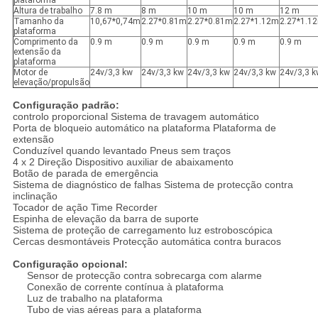
plataforma
Altura de trabalho
7.8 m
8 m
10 m
10 m
12 m
Tamanho da
10,67*0,74m
2.27*0.81m
2.27*0.81m
2.27*1.12m
2.27*1.1
plataforma
Comprimento da
0.9 m
0.9 m
0.9 m
0.9 m
0.9 m
extensão da
plataforma
Motor de
24v/3,3 kw
24v/3,3 kw
24v/3,3 kw
24v/3,3 kw
24v/3,3 k
elevação/propulsão
Configuração padrão:
controlo proporcional Sistema de travagem automático
Porta de bloqueio automático na plataforma Plataforma de
extensão
Conduzível quando levantado Pneus sem traços
4 x 2 Direção Dispositivo auxiliar de abaixamento
Botão de parada de emergência
Sistema de diagnóstico de falhas Sistema de protecção contra
inclinação
Tocador de ação Time Recorder
Espinha de elevação da barra de suporte
Sistema de proteção de carregamento luz estroboscópica
Cercas desmontáveis Protecção automática contra buracos
Configuração opcional:
Sensor de protecção contra sobrecarga com alarme
Conexão de corrente contínua à plataforma
Luz de trabalho na plataforma
Tubo de vias aéreas para a plataforma