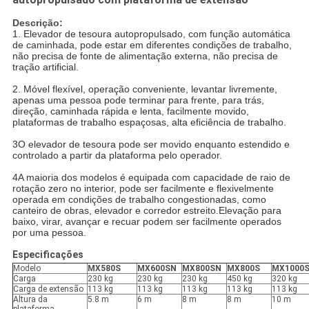
Descrição:
1. Elevador de tesoura autopropulsado, com função automática
de caminhada, pode estar em diferentes condições de trabalho,
não precisa de fonte de alimentação externa, não precisa de
tração artificial.
2. Móvel flexível, operação conveniente, levantar livremente,
apenas uma pessoa pode terminar para frente, para trás,
direção, caminhada rápida e lenta, facilmente movido,
plataformas de trabalho espaçosas, alta eficiência de trabalho.
3O elevador de tesoura pode ser movido enquanto estendido e
controlado a partir da plataforma pelo operador.
4A maioria dos modelos é equipada com capacidade de raio de
rotação zero no interior, pode ser facilmente e flexivelmente
operada em condições de trabalho congestionadas, como
canteiro de obras, elevador e corredor estreito.Elevação para
baixo, virar, avançar e recuar podem ser facilmente operados
por uma pessoa.
Especificações
Modelo
MX580S
MX600SN
MX800SN
MX800S
MX1000
Carga
230 kg
230 kg
230 kg
450 kg
320 kg
Carga de extensão
113 kg
113 kg
113 kg
113 kg
113 kg
Altura da
5.8 m
6 m
8 m
8 m
10 m