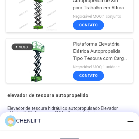
Autopropelida de 8m
para Trabalho em Altura
com Capacidade de
Negociável MOQ:1 conjunto
Carga de 230Kg
CONTATO
Plataforma Elevatória
Elétrica Autopropelida
Tipo Tesoura com Carga
de 450 kg e CE
Negociável MOQ:1 unidade
CONTATO
elevador de tesoura autopropelido
Elevador de tesoura hidráulico autopropulsado Elevador
elétrico X-lift 8 metros 450 kg Capacidade de carga
CHENLIFT
Altura da plataforma de 6 m Elevador automotor de tesoura
com plataforma de extensão