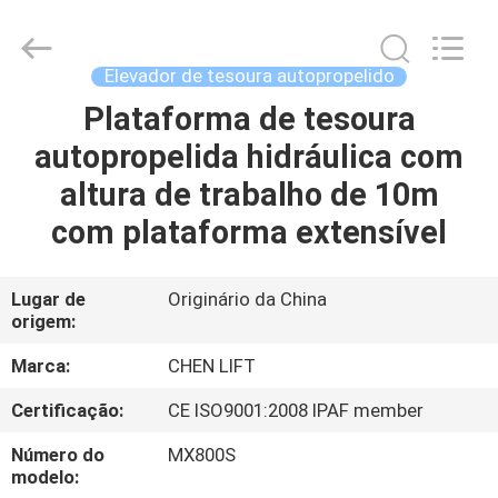
CHENLIFT
(SUZHOU)
MACHINERY
CO
LTD.
Elevador de tesoura autopropelido
All
Rights
Plataforma de tesoura
PARA
Reserved.
autopropelida hidráulica com
CASA
altura de trabalho de 10m
PRODUTOS
com plataforma extensível
SOBRE
Lugar de
Originário da China
origem:
NÓS
Marca:
CHEN LIFT
VISITA
Certificação:
CE ISO9001:2008 IPAF member
À
Número do
MX800S
FÁBRICA
modelo: