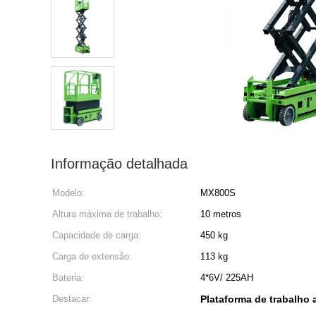
Informação detalhada
Modelo:
MX800S
Altura máxima de trabalho:
10 metros
Capacidade de carga:
450 kg
Carga de extensão:
113 kg
Bateria:
4*6V/ 225AH
Destacar:
Plataforma de trabalho