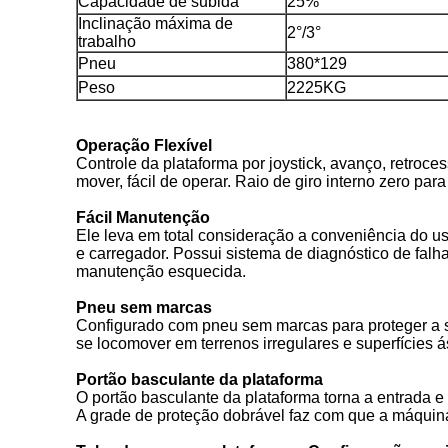
Capacidade de subida
25%
Inclinação máxima de
2°/3°
trabalho
Pneu
380*129
Peso
2225KG
Operação Flexível
Controle da plataforma por joystick, avanço, retroces
mover, fácil de operar. Raio de giro interno zero p
Fácil Manutenção
Ele leva em total consideração a conveniência do us
e carregador. Possui sistema de diagnóstico de fal
manutenção esquecida.
Pneu sem marcas
Configurado com pneu sem marcas para proteger a su
se locomover em terrenos irregulares e superfícies 
Portão basculante da plataforma
O portão basculante da plataforma torna a entrada e
A grade de proteção dobrável faz com que a máquina