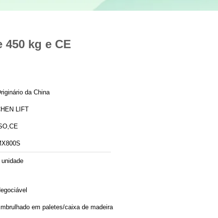
e 450 kg e CE
riginário da China
HEN LIFT
SO,CE
MX800S
 unidade
egociável
mbrulhado em paletes/caixa de madeira