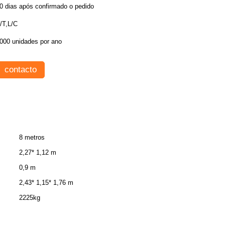
0 dias após confirmado o pedido
/T,L/C
000 unidades por ano
contacto
8 metros
2,27* 1,12 m
0,9 m
2,43* 1,15* 1,76 m
2225kg