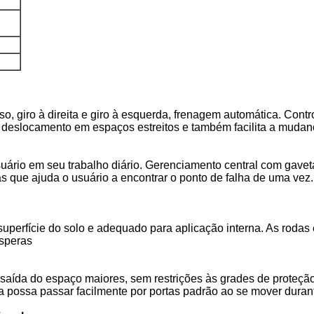
so, giro à direita e giro à esquerda, frenagem automática. Contr
ara deslocamento em espaços estreitos e também facilita a muda
uário em seu trabalho diário. Gerenciamento central com gaveta
has que ajuda o usuário a encontrar o ponto de falha de uma v
perfície do solo e adequado para aplicação interna. As rodas e
ásperas
 saída do espaço maiores, sem restrições às grades de proteção
 possa passar facilmente por portas padrão ao se mover durant