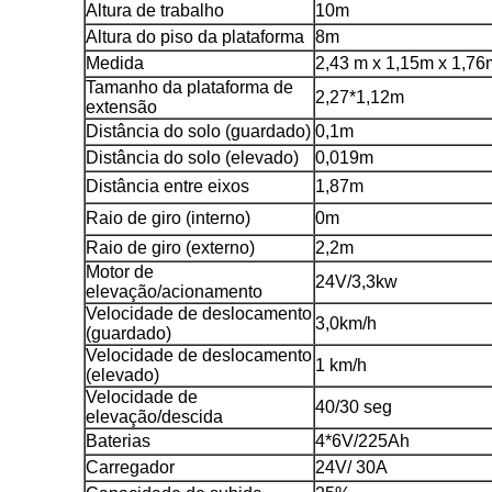
Altura de trabalho
10m
Altura do piso da plataforma
8m
Medida
2,43 m x 1,15m x 1,76
Tamanho da plataforma de
2,27*1,12m
extensão
Distância do solo (guardado)
0,1m
Distância do solo (elevado)
0,019m
Distância entre eixos
1,87m
Raio de giro (interno)
0m
Raio de giro (externo)
2,2m
Motor de
24V/3,3kw
elevação/acionamento
Velocidade de deslocamento
3,0km/h
(guardado)
Velocidade de deslocamento
1 km/h
(elevado)
Velocidade de
40/30 seg
elevação/descida
Baterias
4*6V/225Ah
Carregador
24V/ 30A