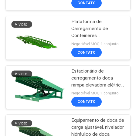
altura ajustável
CONTATO
CONTROLE
Plataforma de
DE
157
Carregamento de
QUALIDADE
Contêineres
O móbil Scissor o
Personalizada, Armazém
Negociável MOQ:1 conjunto
elevador
Elétrico Hidráulico Dock
CONTACTE-
CONTATO
Leveler Rampa Hidráulica
NOS
Para Camião
Estacionário de
carregamento doca
NOTÍCIAS
rampa elevadora elétrica
26
nivelador doca para
Negociável MOQ:1 conjunto
carregamento de carga
SOLICITE UM
CONTATO
15 toneladas
Mini Scissor Lift
ORÇAMENTO
Equipamento de doca de
carga ajustável, nivelador
MAPA
hidráulico de doca