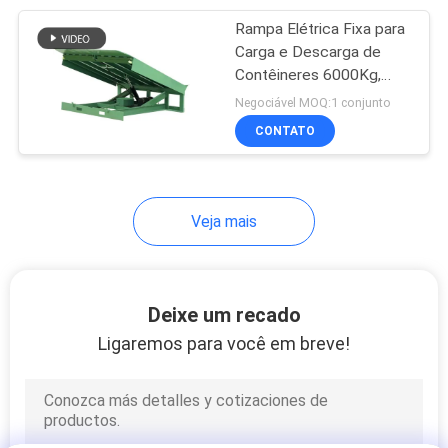
Rampa Elétrica Fixa para
4
Carga e Descarga de
Empilhadeira
Contêineres 6000Kg,
Faixa de Trabalho
Negociável MOQ:1 conjunto
Portátil
±300mm
CONTATO
Veja mais
6
Elevação Vertical
Deixe um recado
Sem Óleo
Ligaremos para você em breve!