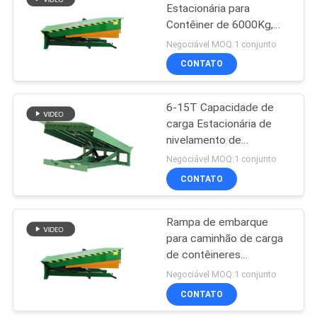
Estacionária para
Contêiner de 6000Kg,
8
Niveladores de Docas
Negociável MOQ:1 conjunto
Hidráulicos Ajustáveis
elevador do
CONTATO
crescimento
6-15T Capacidade de
carga Estacionária de
nivelamento de
docas/Rampas de carga
Negociável MOQ:1 conjunto
de empilhadeiras de
CONTATO
26
contentores
Máquina
Rampa de embarque
para caminhão de carga
desbastadora
de contêineres
elétrica da ordem
mecânicos elétricos de
Negociável MOQ:1 conjunto
1500 kg
CONTATO