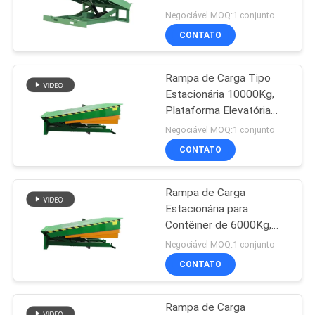
DO
Negociável MOQ:1 conjunto
CONTATO
SITE
37
Plataforma de
Rampa de Carga Tipo
POLÍTICA
Estacionária 10000Kg,
elevação vertical
DE
Plataforma Elevatória
Hidráulica para Carga e
PRIVACIDADE
Negociável MOQ:1 conjunto
Descarga
CONTATO
Rampa de Carga
108
Estacionária para
Plataforma de
Contêiner de 6000Kg,
Niveladores de Docas
Negociável MOQ:1 conjunto
trabalho aéreo
Hidráulicos Ajustáveis
CONTATO
Rampa de Carga