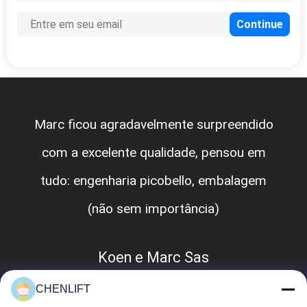
rc ficou agradavelmente surpreendido
A 
com a excelente qualidade, pensou em
é
udo: engenharia picobello, embalagem
ap
(não sem importância)
e
Koen e Marc Sas
CHENLIFT