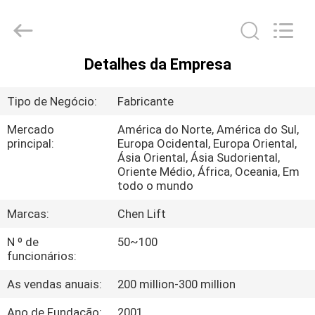
CHENLIFT
(SUZHOU)
MACHINERY
CO
LTD.
All
Detalhes da Empresa
Rights
PARA
Reserved.
CASA
Tipo de Negócio:
Fabricante
Mercado
América do Norte, América do Sul,
PRODUTOS
principal:
Europa Ocidental, Europa Oriental,
Ásia Oriental, Ásia Sudoriental,
Oriente Médio, África, Oceania, Em
SOBRE
todo o mundo
NÓS
Marcas:
Chen Lift
N º de
50~100
VISITA
funcionários:
À
As vendas anuais:
200 million-300 million
FÁBRICA
Ano de Fundação:
2001