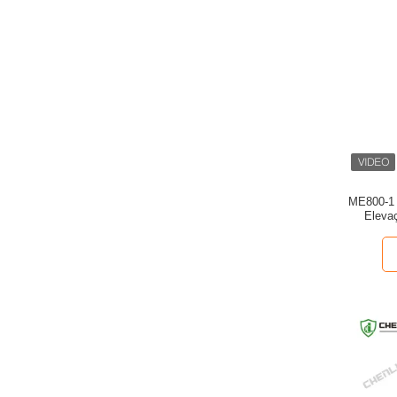
ME800-1 
Eleva