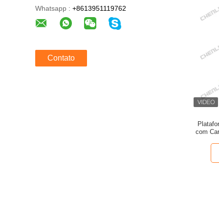
Whatsapp :
+8613951119762
Contato
Platafo
com Car