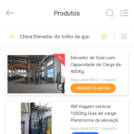
CHENLIFT
(SUZHOU)
MACHINERY
Produtos
CO
LTD.
All
Rights
PARA
Reserved.
115
China Elevador do trilho de guia
CASA
Plataforma de
elevação hidráulica
HOT
Elevador de Guia com
PRODUTOS
Capacidade de Carga de
400Kg
SOBRE
Negociável MOQ:1 conjunto
NÓS
INQUÉRITO AGORA
54
elevador de tesoura
4M Viagem vertical
VISITA
1000Kg Guia de carga
À
autopropelido
Plataforma de elevação
ferroviária com sistemas
FÁBRICA
Negociável MOQ:1 conjunto