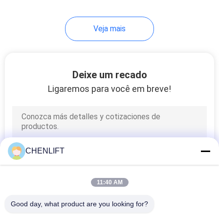
elevação de trilhos
4
Veja mais
Empilhadeira
Portátil
Deixe um recado
Ligaremos para você em breve!
6
Elevação Vertical
CHENLIFT
Sem Óleo
11:40 AM
Good day, what product are you looking for?