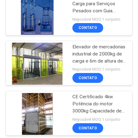
Carga para Serviços
Pesados com Guia
8
Hidráulica Plataforma de
Negociável MOQ:1 conjunto
Elevação de Carga
elevador do
CONTATO
crescimento
Elevador de mercadorias
industrial de 2000kg de
carga e 6m de altura de
elevação com
Negociável MOQ:1 conjunto
certificado CE
CONTATO
26
Máquina
CE Certificado 4kw
Potência do motor
desbastadora
3000kg Capacidade de
elétrica da ordem
carga 6m Altura de
Negociável MOQ:1 conjunto
elevação Guia de carga
CONTATO
hidráulica Plataforma de