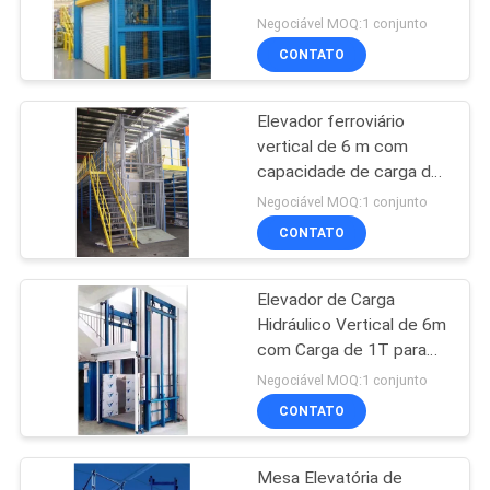
Carga, com Capacidade
DO
Negociável MOQ:1 conjunto
de Carga de 2000Kg
CONTATO
SITE
37
Plataforma de
Elevador ferroviário
POLÍTICA
vertical de 6 m com
elevação vertical
DE
capacidade de carga de
2000 kg
PRIVACIDADE
Negociável MOQ:1 conjunto
CONTATO
Elevador de Carga
108
Hidráulico Vertical de 6m
Plataforma de
com Carga de 1T para
Armazém, Elevador
Negociável MOQ:1 conjunto
trabalho aéreo
Industrial Vertical para
CONTATO
Armazém
Mesa Elevatória de