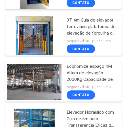
de transporte para
CONTATO
elevação de carga
CONTROLE
3T 4m Guia de elevador
DE
157
ferroviário plataforma de
QUALIDADE
elevação de forquilha de
O móbil Scissor o
cisalhamento com botão
Negociável MOQ:1 conjunto
elevador
de parada de
CONTACTE-
CONTATO
emergência para carga
NOS
Economize espaço 4M
Altura de elevação
NOTÍCIAS
2000Kg Capacidade de
26
carga Guia Elevador
Negociável MOQ:1 conjunto
ferroviário para oficina
SOLICITE UM
CONTATO
de estruturas de aço
Mini Scissor Lift
ORÇAMENTO
Elevador Hidráulico com
Guia de 5m para
MAPA
Transferência Eficaz de