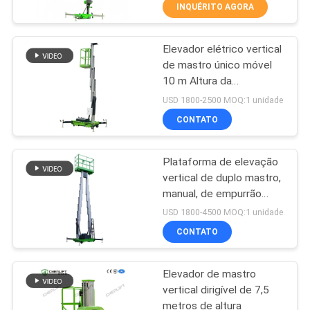
INQUÉRITO AGORA
CONTROLE
Elevador elétrico vertical
DE
157
de mastro único móvel
QUALIDADE
10 m Altura da
O móbil Scissor o
plataforma 130 kg
USD 1800-2500 MOQ:1 unidade
elevador
Capacidade de carga
CONTACTE-
CONTATO
NOS
Plataforma de elevação
vertical de duplo mastro,
NOTÍCIAS
manual, de empurrão
26
para uma altura de
USD 1800-4500 MOQ:1 unidade
plataforma de 10 m
SOLICITE UM
CONTATO
Mini Scissor Lift
ORÇAMENTO
Elevador de mastro
vertical dirigível de 7,5
MAPA
metros de altura