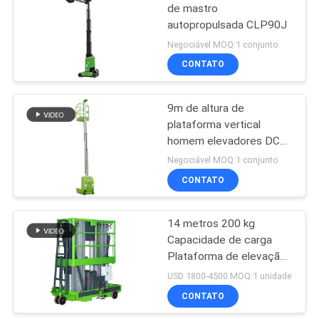
de mastro
autopropulsada CLP90J
8
Negociável MOQ:1 conjunto
elevador do
CONTATO
crescimento
9m de altura de
plataforma vertical
homem elevadores DC
alimentado por duplo
Negociável MOQ:1 conjunto
mastro autopropulsado
CONTATO
26
Máquina
14 metros 200 kg
Capacidade de carga
desbastadora
Plataforma de elevação
elétrica da ordem
vertical Duplo mastro
USD 1800-4500 MOQ:1 unidade
Manual empurrando
CONTATO