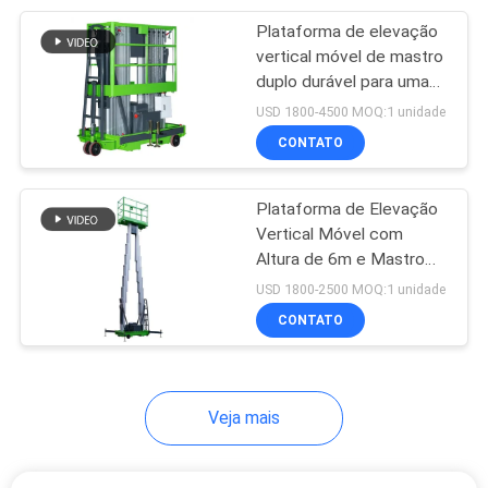
Plataforma de elevação
4
vertical móvel de mastro
Empilhadeira
duplo durável para uma
altura de plataforma de 8
USD 1800-4500 MOQ:1 unidade
Portátil
m
CONTATO
Plataforma de Elevação
Vertical Móvel com
Altura de 6m e Mastro
6
Duplo
USD 1800-2500 MOQ:1 unidade
Elevação Vertical
CONTATO
Sem Óleo
Veja mais