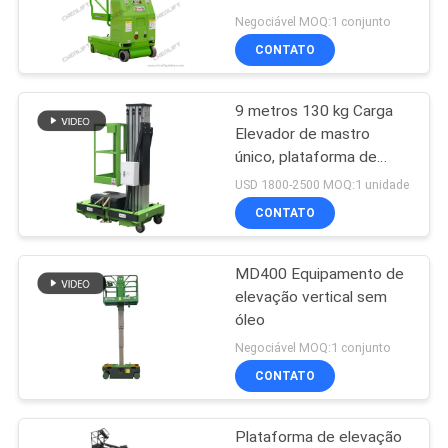
DO
Negociável MOQ:1 conjunto
CONTATO
SITE
37
Plataforma de
9 metros 130 kg Carga
POLÍTICA
Elevador de mastro
elevação vertical
DE
único, plataforma de
trabalho aéreo móvel de
PRIVACIDADE
USD 1800-2500 MOQ:1 unidade
alumínio
CONTATO
MD400 Equipamento de
108
elevação vertical sem
Plataforma de
óleo
Negociável MOQ:1 conjunto
trabalho aéreo
CONTATO
Plataforma de elevação