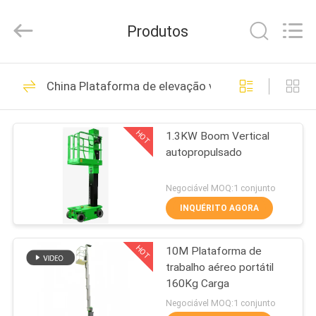
CHENLIFT
(SUZHOU)
MACHINERY
Produtos
CO
LTD.
All
Rights
PARA
Reserved.
115
China Plataforma de elevação vertical
CASA
Plataforma de
elevação hidráulica
HOT
1.3KW Boom Vertical
PRODUTOS
autopropulsado
SOBRE
Negociável MOQ:1 conjunto
NÓS
INQUÉRITO AGORA
54
elevador de tesoura
HOT
10M Plataforma de
VISITA
trabalho aéreo portátil
À
autopropelido
160Kg Carga
FÁBRICA
Negociável MOQ:1 conjunto