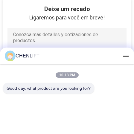
26
Deixe um recado
Acesso de Baixo
Ligaremos para você em breve!
Nível
CHENLIFT
14
10:13 PM
Elevação manual de
Good day, what product are you looking for?
materiais
Categorias populares
Todos
Plataforma De 
Elevador De 
Elevação Hidráulica
Tesoura 
Autopropelido
48