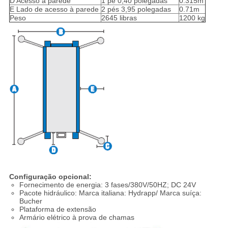
D Acesso à parede
1 pé 0,40 polegadas
0.315m
E Lado de acesso à parede
2 pés 3,95 polegadas
0.71m
Peso
2645 libras
1200 kg
Configuração opcional:
Fornecimento de energia: 3 fases/380V/50HZ; DC 24V
Pacote hidráulico: Marca italiana: Hydrapp/ Marca suíça:
Bucher
Plataforma de extensão
Armário elétrico à prova de chamas