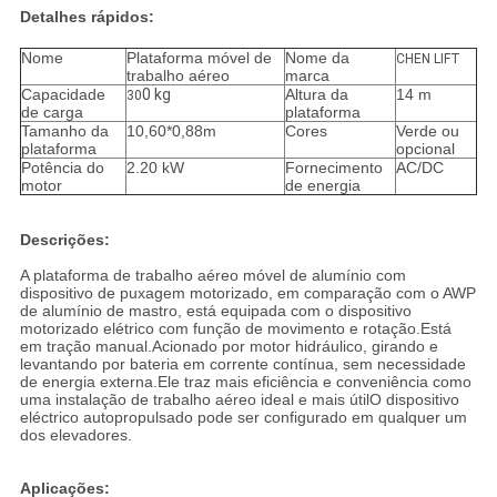
Detalhes rápidos:
Nome
Plataforma móvel de
Nome da
CHEN LIFT
trabalho aéreo
marca
Capacidade
0 kg
Altura da
14 m
30
de carga
plataforma
Tamanho da
10,60*0,88m
Cores
Verde ou
plataforma
opcional
Potência do
2.20 kW
Fornecimento
AC/DC
motor
de energia
Descrições:
A plataforma de trabalho aéreo móvel de alumínio com
dispositivo de puxagem motorizado, em comparação com o AWP
de alumínio de mastro, está equipada com o dispositivo
motorizado elétrico com função de movimento e rotação.Está
em tração manual.Acionado por motor hidráulico, girando e
levantando por bateria em corrente contínua, sem necessidade
de energia externa.Ele traz mais eficiência e conveniência como
uma instalação de trabalho aéreo ideal e mais útilO dispositivo
eléctrico autopropulsado pode ser configurado em qualquer um
dos elevadores.
Aplicações: