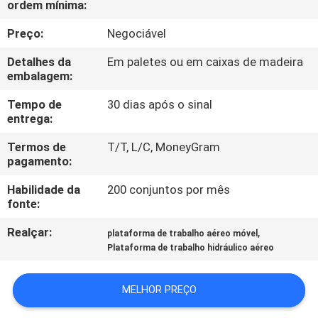
ordem mínima:
CONTROLE
Preço:
Negociável
DE
Detalhes da
Em paletes ou em caixas de madeira
embalagem:
QUALIDADE
Tempo de
30 dias após o sinal
entrega:
CONTACTE-
Termos de
T/T, L/C, MoneyGram
NOS
pagamento:
Habilidade da
200 conjuntos por mês
NOTÍCIAS
fonte:
Realçar:
,
plataforma de trabalho aéreo móvel
SOLICITE UM
Plataforma de trabalho hidráulico aéreo
ORÇAMENTO
MELHOR PREÇO
MAPA