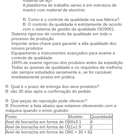
material de aço
A plataforma de trabalho aéreo é em estrutura de
mastro com material de alumínio
R: Como é o controle de qualidade na sua fábrica?
B: O controlo da qualidade é estritamente de acordo
com o sistema de gestão da qualidade ISO9001.
Sistema rigoroso de controlo da qualidade em todo o
processo de produção
Importar artes-chave para garantir a alta qualidade dos
nossos produtos
Equipamento e instrumentos avançados para exame e
controlo de qualidade
100% de exame rigoroso dos produtos antes da expedição
Todas as queixas de qualidade e os requisitos de melhoria
são sempre estudados seriamente e, se for razoável,
imediatamente postos em prática.
R: Qual é o prazo de entrega dos seus produtos?
B: são 30 dias após a confirmação do pedido
R: Que peças de reposição pode oferecer?
B: Encontrar a lista abaixo que estamos oferecendo com a
máquina quando o envio gratuito:
Ponto
Modelo
Quantidade
Anel de borracha em forma de O
40x3.1
4
Anel de borracha em forma de O
11x1.9
2
Anel de borracha em forma de O
40 × 30 × 6
1