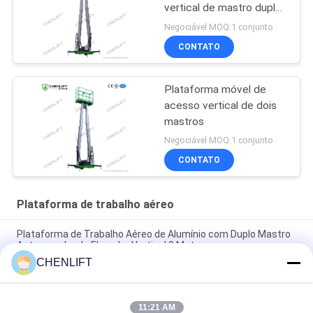
vertical de mastro duplo
com plataforma de
Negociável MOQ:1 conjunto
extensão
CONTATO
Plataforma móvel de
acesso vertical de dois
mastros
Negociável MOQ:1 conjunto
CONTATO
Plataforma de trabalho aéreo
Plataforma de Trabalho Aéreo de Alumínio com Duplo Mastro
Autopropulsada Elevador Vertical 9 Metros
CHENLIFT
Plataforma de Trabalho Aéreo de 10 Metros de Altura com
Duplo Mastro e Mesa de Elevação Vertical Hidráulica
11:21 AM