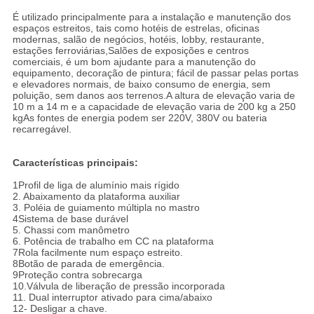
É utilizado principalmente para a instalação e manutenção dos
espaços estreitos, tais como hotéis de estrelas, oficinas
modernas, salão de negócios, hotéis, lobby, restaurante,
estações ferroviárias,Salões de exposições e centros
comerciais, é um bom ajudante para a manutenção do
equipamento, decoração de pintura; fácil de passar pelas portas
e elevadores normais, de baixo consumo de energia, sem
poluição, sem danos aos terrenos.A altura de elevação varia de
10 m a 14 m e a capacidade de elevação varia de 200 kg a 250
kgAs fontes de energia podem ser 220V, 380V ou bateria
recarregável.
Características principais:
1Profil de liga de alumínio mais rígido
2. Abaixamento da plataforma auxiliar
3. Poléia de guiamento múltipla no mastro
4Sistema de base durável
5. Chassi com manômetro
6. Potência de trabalho em CC na plataforma
7Rola facilmente num espaço estreito.
8Botão de parada de emergência.
9Proteção contra sobrecarga
10.Válvula de liberação de pressão incorporada
11. Dual interruptor ativado para cima/abaixo
12- Desligar a chave.