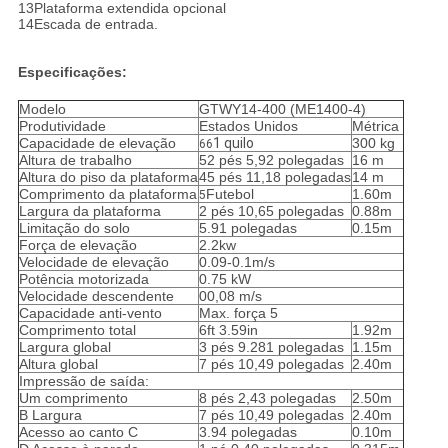
13Plataforma extendida opcional
14Escada de entrada.
Especificações:
Modelo
GTWY14-400 (ME1400-4)
Produtividade
Estados Unidos
Métrica
Capacidade de elevação
1 quilo
300 kg
66
Altura de trabalho
52 pés 5,92 polegadas
16 m
Altura do piso da plataforma
45 pés 11,18 polegadas
14 m
Comprimento da plataforma
Futebol
1.60m
5
Largura da plataforma
2 pés 10,65 polegadas
0.88m
Limitação do solo
5.91 polegadas
0.15m
Força de elevação
2.2kw
Velocidade de elevação
0.09-0.1m/s
Potência motorizada
0.75 kW
Velocidade descendente
00,08 m/s
Capacidade anti-vento
Max. força 5
Comprimento total
6ft 3.59in
1.92m
Largura global
3 pés 9.281 polegadas
1.15m
Altura global
7 pés 10,49 polegadas
2.40m
Impressão de saída:
Um comprimento
8 pés 2,43 polegadas
2.50m
B Largura
7 pés 10,49 polegadas
2.40m
Acesso ao canto C
3.94 polegadas
0.10m