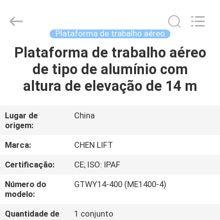
CHENLIFT
(SUZHOU)
MACHINERY
CO
LTD.
Plataforma de trabalho aéreo
All
Rights
Plataforma de trabalho aéreo
PARA
Reserved.
de tipo de alumínio com
CASA
altura de elevação de 14 m
PRODUTOS
Lugar de
China
origem:
SOBRE
NÓS
Marca:
CHEN LIFT
Certificação:
CE; ISO: IPAF
VISITA
Número do
GTWY14-400 (ME1400-4)
À
modelo:
FÁBRICA
Quantidade de
1 conjunto