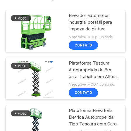
Elevador automotor
industrial portátil para
limpeza de pintura
Negociável MOQ:1 unidade
CONTATO
Plataforma Tesoura
Autopropelida de 8m
para Trabalho em Altura
com Capacidade de
Negociável MOQ:1 conjunto
Carga de 230Kg
CONTATO
Plataforma Elevatória
Elétrica Autopropelida
Tipo Tesoura com Carga
de 450 kg e CE