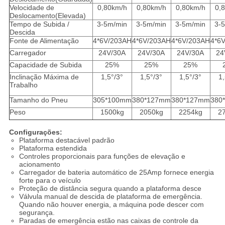
Velocidade de
0,80km/h
0,80km/h
0,80km/h
0,
Deslocamento
(
Elevada
)
Tempo de Subida /
3-5m/min
3-5m/min
3-5m/min
3-
Descida
Fonte de Alimentação
4*6V/203AH
4*6V/203AH
4*6V/203AH
4*6
Carregador
24V/30A
24V/30A
24V/30A
24
Capacidade de Subida
25%
25%
25%
Inclinação Máxima de
1,5°/3°
1,5°/3°
1,5°/3°
1,
Trabalho
Tamanho do Pneu
305*100mm
380*127mm
380*127mm
380
Peso
1500kg
2050kg
2254kg
2
Configurações:
Plataforma destacável padrão
Plataforma estendida
Controles proporcionais para funções de elevação e
acionamento
Carregador de bateria automático de 25Amp fornece energia
forte para o veículo
Proteção de distância segura quando a plataforma desce
Válvula manual de descida de plataforma de emergência.
Quando não houver energia, a máquina pode descer com
segurança.
Paradas de emergência estão nas caixas de controle da