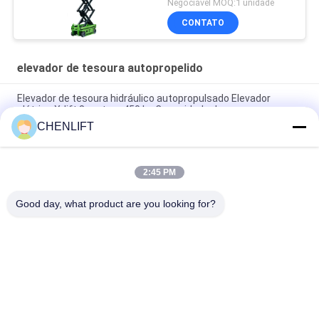
Negociável MOQ:1 unidade
CONTATO
elevador de tesoura autopropelido
Elevador de tesoura hidráulico autopropulsado Elevador
elétrico X-lift 8 metros 450 kg Capacidade de carga
CHENLIFT
Altura da plataforma de 6 m Elevador automotor de tesoura
com plataforma de extensão
2:45 PM
MC1000 Altura de trabalho de 12 m Rebocador Elevador de
tesoura autopropulsado
Good day, what product are you looking for?
Categorias populares
Todos
Plataforma De 
Elevador De 
Elevação Hidráulica
Tesoura 
Autopropelido
O Móbil Scissor O 