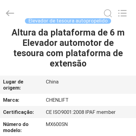
CHENLIFT
(SUZHOU)
MACHINERY
CO
LTD.
Elevador de tesoura autopropelido
All
Rights
Altura da plataforma de 6 m
PARA
Reserved.
Elevador automotor de
CASA
tesoura com plataforma de
PRODUTOS
extensão
SOBRE
Lugar de
China
origem:
NÓS
Marca:
CHENLIFT
VISITA
Certificação:
CE ISO9001:2008 IPAF member
À
Número do
MX600SN
FÁBRICA
modelo: