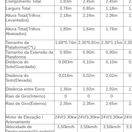
Comprimento Total
1,83m
2,45m
2,45m
2
Largura Total
0,76m
0,85m
1,18m
1
Altura Total
(
Trilhos
2,18m
2,24m
2,36m
2
Levantados
)
Altura Total
(
Trilhos
1,80m
1,64m
1,76m
1
Abaixados
)
Tamanho da
1,68*0,74m
2,30*0,81m
2,30*1,15m
2,3
Plataforma
(
C*L
)
Tamanho da Extensão da
0,90m
0,90m
0,90m
0
Plataforma
Distância do
0,083m
0,10m
0,10m
0
Solo
(
Guardada
)
Distância do
0,016m
0,02m
0,02m
0
Solo
(
Elevada
)
Distância entre Eixos
1,36m
1,92m
1,92m
1
Raio de Giro
(
Interno
)
0
0
0
Raio de Giro
(
Externo
)
2,35m
2,35m
2,65m
2
Motor de Elevação /
24V/3,30kw
24V/3,30kw
24V/3,30kw
24V
Acionamento
Velocidade de
3,50km/h
3,50km/h
3,50km/h
3,
Deslocamento
(
Guardada
)