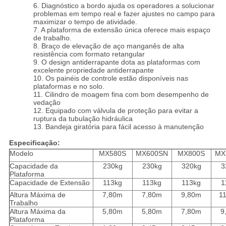
6. Diagnóstico a bordo ajuda os operadores a solucionar
problemas em tempo real e fazer ajustes no campo para
maximizar o tempo de atividade.
7. A plataforma de extensão única oferece mais espaço
de trabalho.
8. Braço de elevação de aço manganês de alta
resistência com formato retangular
9. O design antiderrapante dota as plataformas com
excelente propriedade antiderrapante
10. Os painéis de controle estão disponíveis nas
plataformas e no solo.
11. Cilindro de moagem fina com bom desempenho de
vedação
12. Equipado com válvula de proteção para evitar a
ruptura da tubulação hidráulica
13. Bandeja giratória para fácil acesso à manutenção
Especificação:
Modelo
MX580S
MX600SN
MX800S
MX
Capacidade da
230kg
230kg
320kg
3
Plataforma
Capacidade de Extensão
113kg
113kg
113kg
1
Altura Máxima de
7,80m
7,80m
9,80m
1
Trabalho
Altura Máxima da
5,80m
5,80m
7,80m
9
Plataforma