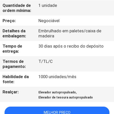
Quantidade de
1 unidade
ordem mínima:
CONTROLE
DE
Preço:
Negociável
QUALIDADE
Detalhes da
Embrulhado em paletes/caixa de
embalagem:
madeira
CONTACTE-
Tempo de
30 dias após o recibo do depósito
entrega:
NOS
Termos de
T/TL/C
pagamento:
NOTÍCIAS
Habilidade da
1000 unidades/mês
fonte:
SOLICITE UM
Realçar:
,
Elevador autopropulsado
ORÇAMENTO
Elevador de tesoura autopropulsado
MAPA
MELHOR PREÇO