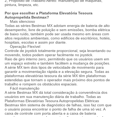
2, Propósito de Trabalho Aéreo: manutenção de máquinas,
pintura, limpeza, etc.
Por que escolher a Plataforma Elevatória Tesoura
Autopropelida Bestmax?
Mais silencioso
Todas as séries Bestmax MX adotam energia de bateria de alto
desempenho, livre de poluição e sem emissões, bomba elétrica
de baixo ruído, também pode ser usada mesmo em áreas com
altos requisitos ambientais, como edifícios de escritórios, hotéis,
hospitais, escolas e assim por diante.
Operação Flexível
Controle de joystick totalmente proporcional, seja levantando ou
movendo, todos podem operar facilmente no joystick.
Raio de giro interno zero, permitindo que os usuários usem em
um espaço estreito e também facilitem a mudança de posições.
A série MX tem dois tipos de velocidade de movimento para
garantir a movimentação rápida e a elevação segura. Todas as
plataformas elevatórias tesoura da série MX têm plataformas
estendidas que tornam o operador mais próximo dos pontos de
trabalho e rompem os obstáculos espaciais.
Fácil manutenção
A série Bestmax MX dá total consideração à conveniência dos
usuários em sua manutenção diária de trabalho. Todas as
Plataformas Elevatórias Tesoura Autopropelidas Elétricas
Bestmax têm sistema de diagnóstico de falhas, isso faz com que
o usuário possa encontrar o ponto de falha de uma só vez. A
caixa de controle com porta aberta e a caixa de bateria