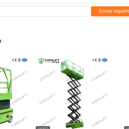
Enviar inquéri
o