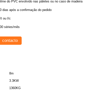
ilme do PVC envolvido nas páletes ou no caso de madeira
0 dias após a confirmação do pedido
/t ou l/c
00 séries/mês
contacto
8m
3.3KW
1360KG