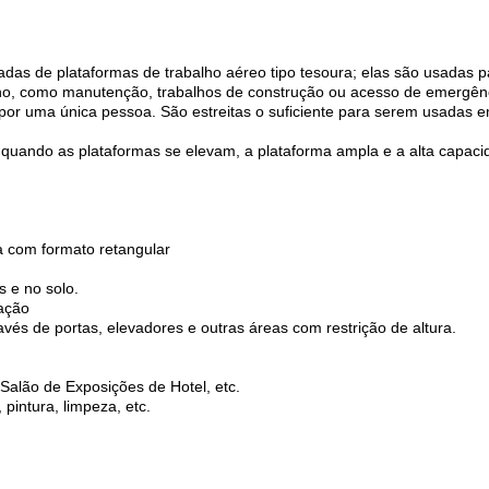
das de plataformas de trabalho aéreo tipo tesoura; elas são usadas p
lho, como manutenção, trabalhos de construção ou acesso de emergênc
por uma única pessoa. São estreitas o suficiente para serem usadas e
 quando as plataformas se elevam, a plataforma ampla e a alta capaci
a com formato retangular
s e no solo.
ação
avés de portas, elevadores e outras áreas com restrição de altura.
, Salão de Exposições de Hotel, etc.
pintura, limpeza, etc.