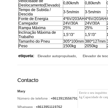
Velocidade de
0,80km/h
0,80km/h
Deslocamento
(
Elevado
)
Tempo de Subida /
3-5m/min
3-5m/min
Descida
Fonte de Energia
4*6V/203AH
4*6V/203AH
Carregador
24V/30A
24V/30A
Rampa Máxima
25%
25%
Inclinação Máxima de
1,5°/3°
1,5°/3°
Trabalho
Tamanho do Pneu
305*100mm
380*127mm
Peso
1500kg
2050kg
etiqueta:
Elevador autopropulsado
,
Elevador de tes
Contacto
Mary
Número de telefone :
+8613913556791
Whatsapp :
+8613951119762