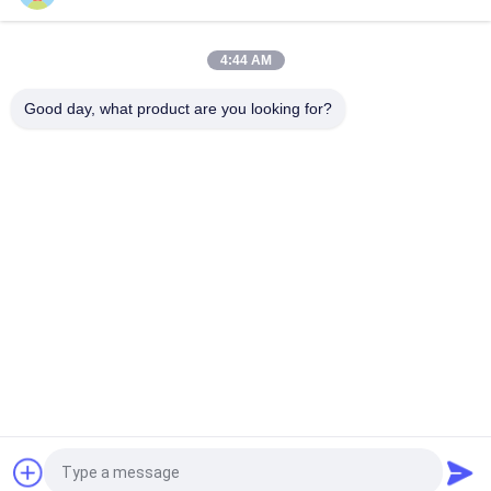
Altura da plataforma de 6 m Elevador automotor de tesoura
com plataforma de extensão
4:44 AM
MC1000 Altura de trabalho de 12 m Rebocador Elevador de
tesoura autopropulsado
Good day, what product are you looking for?
Categorias populares
Todos
Plataforma De 
Elevador De 
Elevação Hidráulica
Tesoura 
Autopropelido
O Móbil Scissor O 
Mini Scissor Lift
Elevador
Plataforma De 
Plataforma De 
Elevação Vertical
Trabalho Aéreo
Elevador Do 
Máquina 
Crescimento
Desbastadora 
Elétrica Da Ordem
Pedir um orçamento