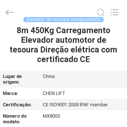
CHENLIFT
(SUZHOU)
MACHINERY
CO
LTD.
Elevador de tesoura autopropelido
All
Rights
8m 450Kg Carregamento
PARA
Reserved.
Elevador automotor de
CASA
tesoura Direção elétrica com
PRODUTOS
certificado CE
SOBRE
Lugar de
China
origem:
NÓS
Marca:
CHEN LIFT
VISITA
Certificação:
CE ISO9001:2008 IPAF member
À
Número do
MX800S
FÁBRICA
modelo: