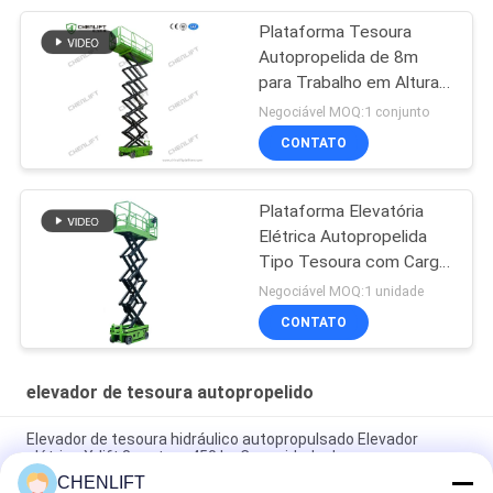
Plataforma Tesoura
Autopropelida de 8m
para Trabalho em Altura
com Capacidade de
Negociável MOQ:1 conjunto
Carga de 230Kg
CONTATO
Plataforma Elevatória
Elétrica Autopropelida
Tipo Tesoura com Carga
de 450 kg e CE
Negociável MOQ:1 unidade
CONTATO
elevador de tesoura autopropelido
Elevador de tesoura hidráulico autopropulsado Elevador
elétrico X-lift 8 metros 450 kg Capacidade de carga
CHENLIFT