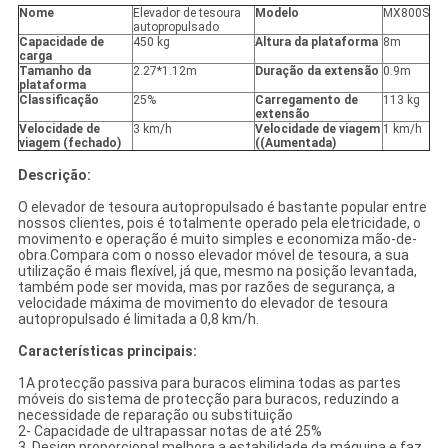
Nome
Elevador de tesoura
Modelo
MX800S
autopropulsado
Capacidade de
450 kg
Altura da plataforma
8m
carga
Tamanho da
2.27*1.12m
Duração da extensão
0.9m
plataforma
Classificação
25%
Carregamento de
113 kg
extensão
Velocidade de
3 km/h
Velocidade de viagem
1 km/h
viagem (fechado)
((Aumentada)
Descrição:
O elevador de tesoura autopropulsado é bastante popular entre
nossos clientes, pois é totalmente operado pela eletricidade, o
movimento e operação é muito simples e economiza mão-de-
obra.Compara com o nosso elevador móvel de tesoura, a sua
utilização é mais flexível, já que, mesmo na posição levantada,
também pode ser movida, mas por razões de segurança, a
velocidade máxima de movimento do elevador de tesoura
autopropulsado é limitada a 0,8 km/h.
Características principais:
1A protecção passiva para buracos elimina todas as partes
móveis do sistema de protecção para buracos, reduzindo a
necessidade de reparação ou substituição
2- Capacidade de ultrapassar notas de até 25%
3. Design proporcional melhora a estabilidade da máquina e faz