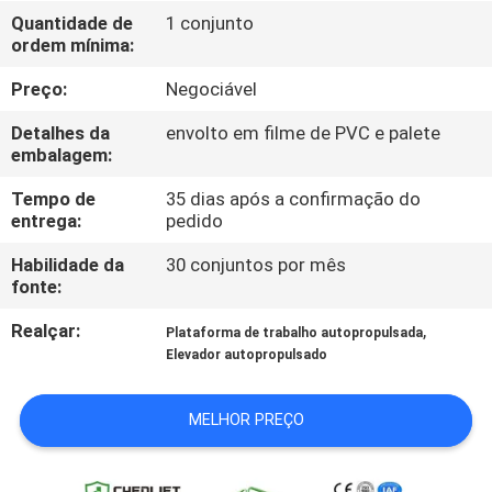
Quantidade de
1 conjunto
ordem mínima:
CONTROLE
DE
Preço:
Negociável
QUALIDADE
Detalhes da
envolto em filme de PVC e palete
embalagem:
CONTACTE-
Tempo de
35 dias após a confirmação do
entrega:
pedido
NOS
Habilidade da
30 conjuntos por mês
fonte:
NOTÍCIAS
Realçar:
,
Plataforma de trabalho autopropulsada
Elevador autopropulsado
SOLICITE UM
ORÇAMENTO
MELHOR PREÇO
MAPA