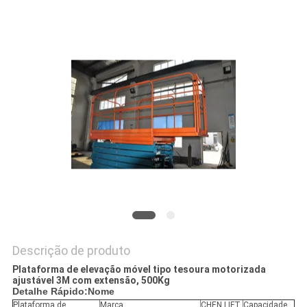
DO
SITE
POLÍTICA
DE
PRIVACIDADE
Descrição de produto
Plataforma de elevação móvel tipo tesoura motorizada
ajustável 3M com extensão, 500Kg
Detalhe Rápido:
Nome
Plataforma de
Marca
CHEN LIFT
Capacidade