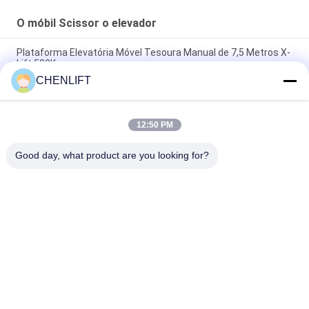
O móbil Scissor o elevador
Plataforma Elevatória Móvel Tesoura Manual de 7,5 Metros X-
Lift 500Kg
CHENLIFT
Plataforma Tesoura Elétrica Pequena 14M Com Dispositivo
Motorizado Capacidade de Carga de 450Kg
12:50 PM
Mini Manual empurrando 3,9 metros plataforma de trabalho
aéreo com placa anti-derrapagem
Good day, what product are you looking for?
Categorias populares
Todos
Plataforma De 
Elevador De 
Elevação Hidráulica
Tesoura 
Autopropelido
O Móbil Scissor O 
Mini Scissor Lift
Elevador
Plataforma De 
Plataforma De 