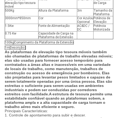
elevação tipo tesoura
de Carga
móvel
500Kg
Altura da Plataforma
3m
Tamanho da
Plataforma
3000mm*850mm
Cor
Cor Azulou
Potência de
Opcional
Elevação
1.5Kw
Fonte de Alimentação
AC&DC /
Potência
DC
Motorizada
0.75 Kw
Capacidade de Carga na
Plataforma de Extensão
100kg
Comprimento da Plataforma de Extensão
1m
Descrição:
As plataformas de elevação tipo tesoura móveis também
são chamadas de plataformas de trabalho elevadas móveis;
elas são usadas para fornecer acesso temporário para
contratados a áreas altas e inacessíveis em uma variedade
de locais de trabalho, como manutenção, trabalhos de
construção ou acesso de emergência por bombeiros. Elas
são projetadas para levantar pesos limitados e capazes de
serem totalmente operadas por uma única pessoa. Elas são
estreitas o suficiente para serem usadas em ambientes
industriais e podem ser conduzidas por corredores
estreitos com facilidade.
A estrutura de tesoura permite uma
estabilidade confiável quando as plataformas sobem, a
plataforma ampla e a alta capacidade de carga tornam o
trabalho aéreo mais eficiente e seguro.
Principais Características:
1. Controle de apontamento para subir e descer.