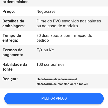
ordem mínima:
CONTROLE
Preço:
Negociável
DE
Detalhes da
Filme do PVC envolvido nas páletes
embalagem:
ou no caso de madeira
QUALIDADE
Tempo de
30 dias após a confirmação do
entrega:
pedido
CONTACTE-
Termos de
T/t ou l/c
NOS
pagamento:
Habilidade da
100 séries/mês
NOTÍCIAS
fonte:
Realçar:
,
plataforma elevatória móvel
SOLICITE UM
plataforma de trabalho aéreo móvel
ORÇAMENTO
MELHOR PREÇO
MAPA