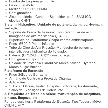
Bomba de Engrenagem 6ml/r
Peso Total 450kg
Medida 900*980*500MM
Configurações:
Sistema elétrico: Contator Schneider, botão SANLICO,
elétrica CHNT
Sistema Hidráulico: Unidade de potência da marca Hycman,
vedação
Suporte do Braço de Tesoura: Tubo retangular de aço
manganês de alta resistência Q345 B
Superfície da Plataforma: Chapa xadrez antiderrapante
Pneu: Ø600-9 Pneus inflados
Tubo de Óleo de Alta Pressão: Mangueira de borracha
intensificadora hidráulica de fio duplo:
Bateria: (DC12V,150AH)*4 com carregador
Configuração Opcional:
Unidade de Potência Hidráulica: Marca italiana: Hydrapp/
Marca suíça: Bucher
Plataforma de Extensão
Pneu Sólido de Borracha
Armário de Controle à Prova de Chamas
Aplicações:
1. Local: Oficina, Teatro, Hospital, Biblioteca, Restaurante,
Salão de Exposições de Hotéis, etc.
2. Propósito de Trabalho Aéreo: manutenção de máquinas,
pintura, limpeza, etc.
Por que escolher a Plataforma de Elevação Tipo Tesoura Móvel
CHEN LIFT?