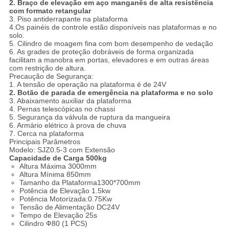
2. Braço de elevação em aço manganês de alta resistência
com formato retangular
3. Piso antiderrapante na plataforma
4.Os painéis de controle estão disponíveis nas plataformas e no
solo.
5. Cilindro de moagem fina com bom desempenho de vedação
6. As grades de proteção dobráveis ​​de forma organizada
facilitam a manobra em portas, elevadores e em outras áreas
com restrição de altura.
Precaução de Segurança:
1. A tensão de operação na plataforma é de 24V
2. Botão de parada de emergência na plataforma e no solo
3. Abaixamento auxiliar da plataforma
4. Pernas telescópicas no chassi
5. Segurança da válvula de ruptura da mangueira
6. Armário elétrico à prova de chuva
7. Cerca na plataforma
Principais Parâmetros
Modelo: SJZ0.5-3 com Extensão
Capacidade de Carga 500kg
Altura Máxima 3000mm
Altura Mínima 850mm
Tamanho da Plataforma1300*700mm
Potência de Elevação 1.5kw
Potência Motorizada:0.75Kw
Tensão de Alimentação DC24V
Tempo de Elevação 25s
Cilindro Ф80 (1 PCS)