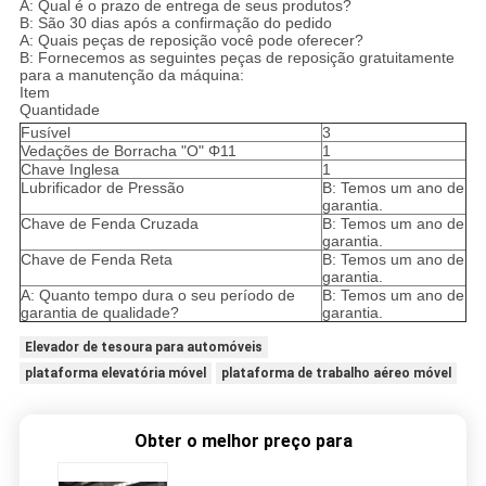
A: Qual é o prazo de entrega de seus produtos?
B: São 30 dias após a confirmação do pedido
A: Quais peças de reposição você pode oferecer?
B: Fornecemos as seguintes peças de reposição gratuitamente
para a manutenção da máquina:
Item
Quantidade
Fusível
3
Vedações de Borracha "O" Φ11
1
Chave Inglesa
1
Lubrificador de Pressão
B: Temos um ano de
garantia.
Chave de Fenda Cruzada
B: Temos um ano de
garantia.
Chave de Fenda Reta
B: Temos um ano de
garantia.
A: Quanto tempo dura o seu período de
B: Temos um ano de
garantia de qualidade?
garantia.
Elevador de tesoura para automóveis
plataforma elevatória móvel
plataforma de trabalho aéreo móvel
Obter o melhor preço para