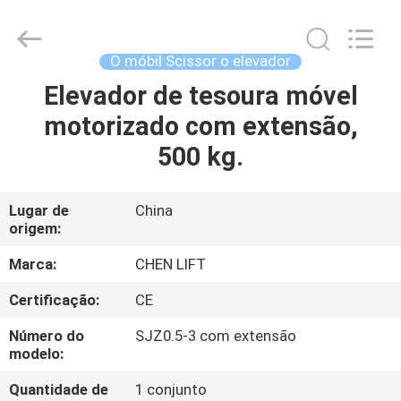
CHENLIFT
(SUZHOU)
MACHINERY
CO
LTD.
O móbil Scissor o elevador
All
Rights
Elevador de tesoura móvel
PARA
Reserved.
motorizado com extensão,
CASA
500 kg.
PRODUTOS
Lugar de
China
origem:
SOBRE
NÓS
Marca:
CHEN LIFT
Certificação:
CE
VISITA
Número do
SJZ0.5-3 com extensão
À
modelo:
FÁBRICA
Quantidade de
1 conjunto