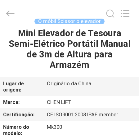
CHENLIFT
(SUZHOU)
MACHINERY
CO
LTD.
O móbil Scissor o elevador
All
Rights
Mini Elevador de Tesoura
PARA
Reserved.
Semi-Elétrico Portátil Manual
CASA
de 3m de Altura para
PRODUTOS
Armazém
SOBRE
Lugar de
Originário da China
origem:
NÓS
Marca:
CHEN LIFT
VISITA
Certificação:
CE ISO9001:2008 IPAF member
À
Número do
Mk300
FÁBRICA
modelo: