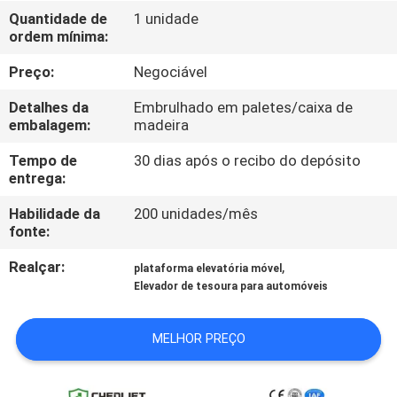
Quantidade de
1 unidade
ordem mínima:
CONTROLE
DE
Preço:
Negociável
QUALIDADE
Detalhes da
Embrulhado em paletes/caixa de
embalagem:
madeira
CONTACTE-
Tempo de
30 dias após o recibo do depósito
entrega:
NOS
Habilidade da
200 unidades/mês
fonte:
NOTÍCIAS
Realçar:
,
plataforma elevatória móvel
Elevador de tesoura para automóveis
SOLICITE UM
ORÇAMENTO
MELHOR PREÇO
MAPA