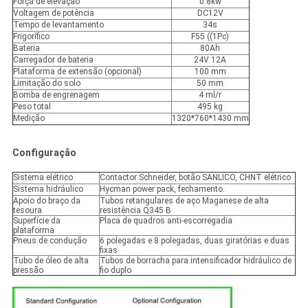
Força de elevação
0.8kw
Voltagem de potência
DC12V
Tempo de levantamento
34s
Frigorífico
F55 ((1Pc)
Bateria
80Ah
Carregador de bateria
24V 12A
Plataforma de extensão (opcional)
100 mm
Limitação do solo
50 mm
Bomba de engrenagem
4 ml/r
Peso total
495 kg
Medição
1320*760*1430 mm
Configuração
Sistema elétrico
Contactor Schneider, botão SANLICO, CHNT elétrico
Sistema hidráulico
Hycman power pack, fechamento.
Apoio do braço da
Tubos retangulares de aço Maganese de alta
tesoura
resistência Q345 B
Superfície da
Placa de quadros anti-escorregadia
plataforma
Pneus de condução
6 polegadas e 8 polegadas, duas giratórias e duas
fixas
Tubo de óleo de alta
Tubos de borracha para intensificador hidráulico de
pressão
fio duplo