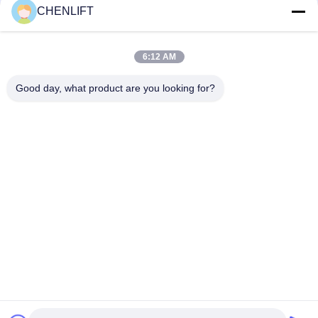
CHENLIFT
Plataforma Tesoura Elétrica Pequena 14M Com Dispositivo
Motorizado Capacidade de Carga de 450Kg
6:12 AM
Mini Manual empurrando 3,9 metros plataforma de trabalho
aéreo com placa anti-derrapagem
Good day, what product are you looking for?
Categorias populares
Todos
Plataforma De 
Elevador De 
Elevação Hidráulica
Tesoura 
Autopropelido
O Móbil Scissor O 
Mini Scissor Lift
Elevador
Plataforma De 
Plataforma De 
Elevação Vertical
Trabalho Aéreo
Elevador Do 
Máquina 
Crescimento
Desbastadora 
Elétrica Da Ordem