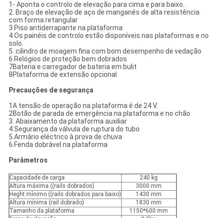
1- Aponta o controlo de elevação para cima e para baixo.
2. Braço de elevação de aço de manganês de alta resistência
com forma retangular
3.Piso antiderrapante na plataforma
4 Os painéis de controlo estão disponíveis nas plataformas e no
solo.
5. cilindro de moagem fina com bom desempenho de vedação
6.Relógios de proteção bem dobrados
7Bateria e carregador de bateria em bulit
8Plataforma de extensão opcional
Precauções de segurança
1A tensão de operação na plataforma é de 24 V.
2Botão de parada de emergência na plataforma e no chão
3. Abaixamento da plataforma auxiliar
4.Segurança da válvula de ruptura do tubo
5.Armário eléctrico à prova de chuva
6.Fenda dobrável na plataforma
Parâmetros
Capacidade de carga
240 kg
Altura máxima ((rails dobrados)
3000 mm
Heght mínimo ((rails dobrados para baixo)
1430 mm
Altura mínima (rail dobrado)
1830 mm
Tamanho da plataforma
1150*600 mm