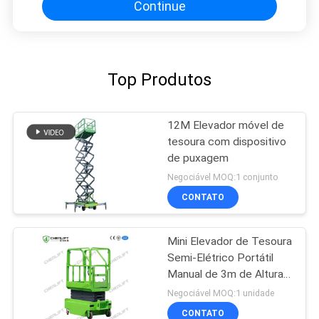
Continue
Top Produtos
12M Elevador móvel de
tesoura com dispositivo
de puxagem
Negociável MOQ:1 conjunto
CONTATO
Mini Elevador de Tesoura
Semi-Elétrico Portátil
Manual de 3m de Altura
para Armazém
Negociável MOQ:1 unidade
CONTATO