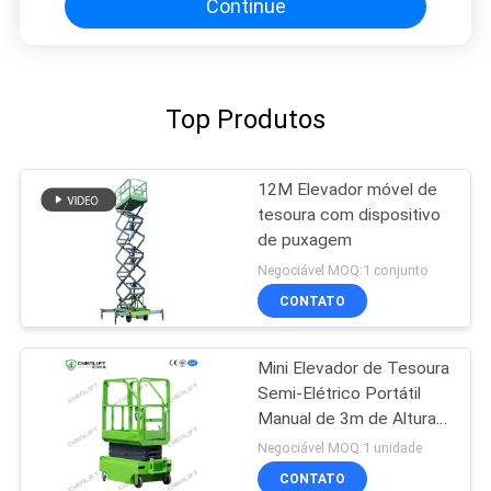
Continue
Top Produtos
12M Elevador móvel de
tesoura com dispositivo
de puxagem
Negociável MOQ:1 conjunto
CONTATO
Mini Elevador de Tesoura
Semi-Elétrico Portátil
Manual de 3m de Altura
para Armazém
Negociável MOQ:1 unidade
CONTATO