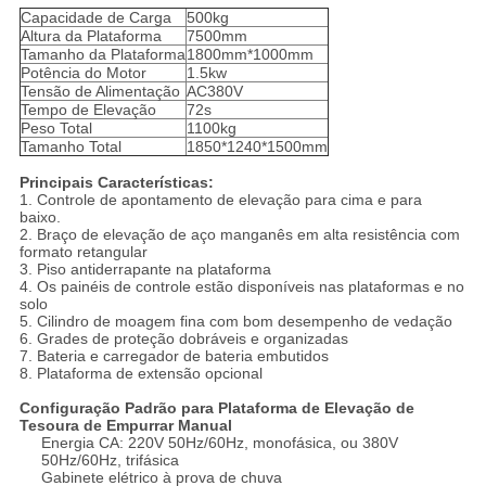
Capacidade de Carga
500kg
Altura da Plataforma
7500mm
Tamanho da Plataforma
1800mm*1000mm
Potência do Motor
1.5kw
Tensão de Alimentação
AC380V
Tempo de Elevação
72s
Peso Total
1100kg
Tamanho Total
1850*1240*1500mm
Principais Características:
1. Controle de apontamento de elevação para cima e para
baixo.
2. Braço de elevação de aço manganês em alta resistência com
formato retangular
3. Piso antiderrapante na plataforma
4. Os painéis de controle estão disponíveis nas plataformas e no
solo
5. Cilindro de moagem fina com bom desempenho de vedação
6. Grades de proteção dobráveis ​​e organizadas
7. Bateria e carregador de bateria embutidos
8. Plataforma de extensão opcional
Configuração Padrão para Plataforma de Elevação de
Tesoura de Empurrar Manual
Energia CA: 220V 50Hz/60Hz, monofásica, ou 380V
50Hz/60Hz, trifásica
Gabinete elétrico à prova de chuva