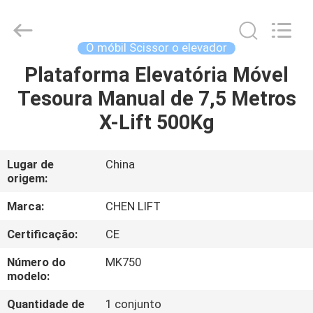
CHENLIFT
(SUZHOU)
MACHINERY
CO
LTD.
O móbil Scissor o elevador
All
Rights
Plataforma Elevatória Móvel
PARA
Reserved.
Tesoura Manual de 7,5 Metros
CASA
X-Lift 500Kg
PRODUTOS
Lugar de
China
origem:
SOBRE
NÓS
Marca:
CHEN LIFT
Certificação:
CE
VISITA
Número do
MK750
À
modelo:
FÁBRICA
Quantidade de
1 conjunto