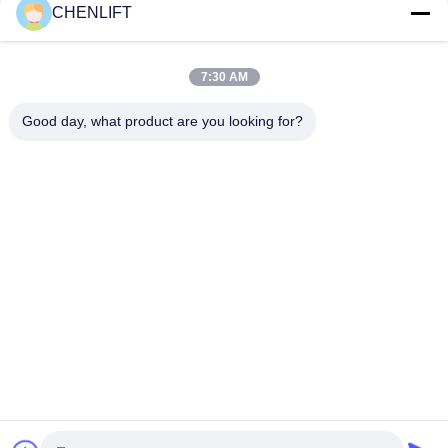
CHENLIFT
Plataforma Tesoura Elétrica Pequena 14M Com Dispositivo
Motorizado Capacidade de Carga de 450Kg
7:30 AM
Mini Manual empurrando 3,9 metros plataforma de trabalho
aéreo com placa anti-derrapagem
Good day, what product are you looking for?
Categorias populares
Todos
Plataforma De 
Elevador De 
Elevação Hidráulica
Tesoura 
Autopropelido
O Móbil Scissor O 
Mini Scissor Lift
Elevador
Plataforma De 
Plataforma De 
Elevação Vertical
Trabalho Aéreo
Elevador Do 
Máquina 
Crescimento
Desbastadora 
Elétrica Da Ordem