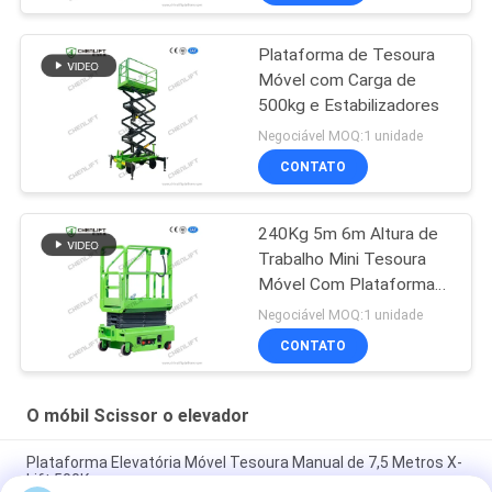
Plataforma de Tesoura
Móvel com Carga de
500kg e Estabilizadores
Negociável MOQ:1 unidade
CONTATO
240Kg 5m 6m Altura de
Trabalho Mini Tesoura
Móvel Com Plataforma
de Extensão
Negociável MOQ:1 unidade
CONTATO
O móbil Scissor o elevador
Plataforma Elevatória Móvel Tesoura Manual de 7,5 Metros X-
Lift 500Kg