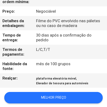
ordem mínima:
CONTROLE
Preço:
Negociável
DE
Detalhes da
Filme do PVC envolvido nas páletes
embalagem:
ou no caso de madeira
QUALIDADE
Tempo de
30 dias após a confirmação do
entrega:
pedido
CONTACTE-
Termos de
L/C,T/T
NOS
pagamento:
Habilidade da
mês de 100 grupos
NOTÍCIAS
fonte:
Realçar:
,
plataforma elevatória móvel
SOLICITE UM
Elevador de tesoura para automóveis
ORÇAMENTO
MELHOR PREÇO
MAPA