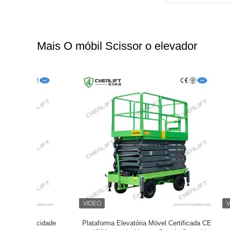
Mais O móbil Scissor o elevador
ificada CE
12M Elevador móvel de tesoura com
Plataform