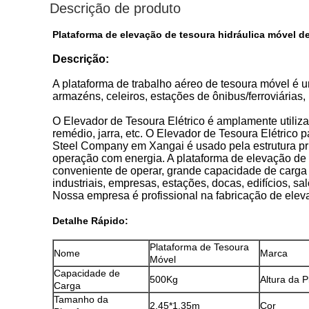
Descrição de produto
Plataforma de elevação de tesoura hidráulica móvel 
Descrição:
A plataforma de trabalho aéreo de tesoura móvel é 
armazéns, celeiros, estações de ônibus/ferroviárias
O Elevador de Tesoura Elétrico é amplamente utiliza
remédio, jarra, etc. O Elevador de Tesoura Elétric
Steel Company em Xangai é usado pela estrutura pri
operação com energia. A plataforma de elevação de 
conveniente de operar, grande capacidade de carga e
industriais, empresas, estações, docas, edifícios, s
Nossa empresa é profissional na fabricação de eleva
Detalhe Rápido:
Plataforma de Tesoura
Nome
Marca
Móvel
Capacidade de
500Kg
Altura da 
Carga
Tamanho da
2,45*1,35m
Cor