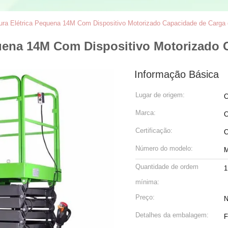
ura Elétrica Pequena 14M Com Dispositivo Motorizado Capacidade de Carga
quena 14M Com Dispositivo Motorizado
Informação Básica
Lugar de origem:
C
Marca:
C
Certificação:
Número do modelo:
Quantidade de ordem
1
mínima:
Preço:
N
Detalhes da embalagem:
F