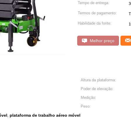
Tempo de entrega:
3
Termos de pagamento:
T
Habilidade da fonte:
1
Melhor preço
Altura da plataforma:
Poder de elevação:
Medição:
Peso:
óvel
plataforma de trabalho aéreo móvel
,