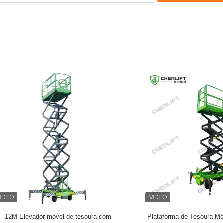
a de Tesoura Móvel com Carga de
240Kg 5m 6m Altura de Trabalho Mi