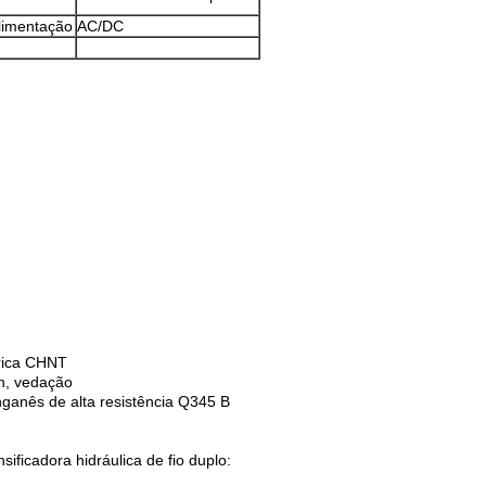
limentação
AC/DC
trica CHNT
n, vedação
ganês de alta resistência Q345 B
ificadora hidráulica de fio duplo: