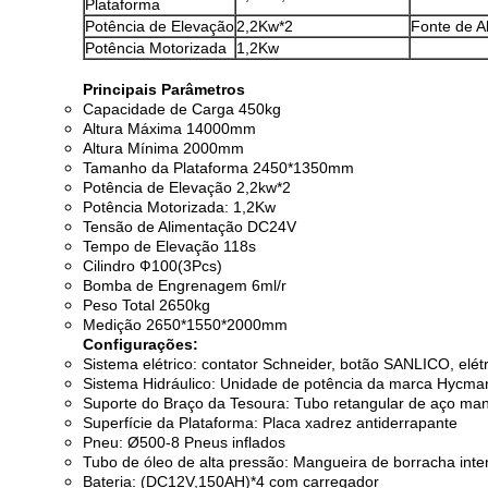
Plataforma
Potência de Elevação
2,2Kw*2
Fonte de A
Potência Motorizada
1,2Kw
Principais Parâmetros
Capacidade de Carga 450kg
Altura Máxima 14000mm
Altura Mínima 2000mm
Tamanho da Plataforma 2450*1350mm
Potência de Elevação 2,2kw*2
Potência Motorizada: 1,2Kw
Tensão de Alimentação DC24V
Tempo de Elevação 118s
Cilindro Ф100(3Pcs)
Bomba de Engrenagem 6ml/r
Peso Total 2650kg
Medição 2650*1550*2000mm
Configurações:
Sistema elétrico: contator Schneider, botão SANLICO, elé
Sistema Hidráulico: Unidade de potência da marca Hycma
Suporte do Braço da Tesoura: Tubo retangular de aço man
Superfície da Plataforma: Placa xadrez antiderrapante
Pneu: Ø500-8 Pneus inflados
Tubo de óleo de alta pressão: Mangueira de borracha intens
Bateria: (DC12V,150AH)*4 com carregador