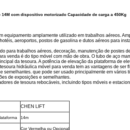
de 14M com dispositivo motorizado Capacidade de carga a 450Kg
um equipamento amplamente utilizado em trabalhos aéreos. Ampl
, hotéis, aeroportos, postos de gasolina e dutos aéreos para i
do para trabalhos aéreos, decoração, manutenção de postes de i
o para venda é do tipo móvel com mão de obra. O tubo de aço m
ncipal da tesoura. A potência de elevação da plataforma de el
tesoura hidráulica móvel para venda tem as vantagens de ser f
 semelhantes. que pode ser usado principalmente em vários tipo
alões de exposições e semelhantes.
dores de tesoura rebocáveis, incluindo tipos móveis e estacion
CHEN LIFT
Plataforma
14m
Cor Vermelha ou Opcional