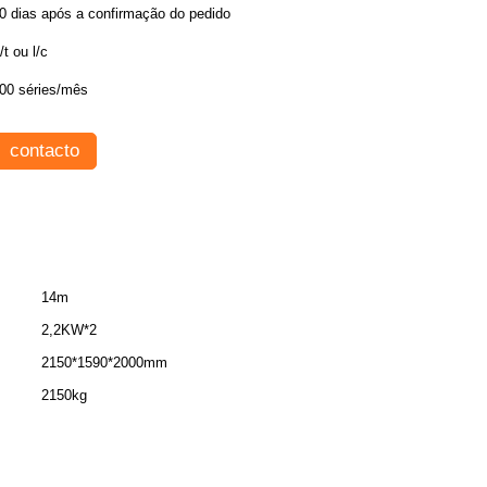
0 dias após a confirmação do pedido
/t ou l/c
00 séries/mês
contacto
14m
2,2KW*2
2150*1590*2000mm
2150kg