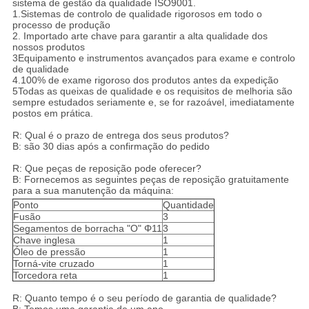
sistema de gestão da qualidade ISO9001.
1.Sistemas de controlo de qualidade rigorosos em todo o
processo de produção
2. Importado arte chave para garantir a alta qualidade dos
nossos produtos
3Equipamento e instrumentos avançados para exame e controlo
de qualidade
4.100% de exame rigoroso dos produtos antes da expedição
5Todas as queixas de qualidade e os requisitos de melhoria são
sempre estudados seriamente e, se for razoável, imediatamente
postos em prática.
R: Qual é o prazo de entrega dos seus produtos?
B: são 30 dias após a confirmação do pedido
R: Que peças de reposição pode oferecer?
B: Fornecemos as seguintes peças de reposição gratuitamente
para a sua manutenção da máquina:
Ponto
Quantidade
Fusão
3
Segamentos de borracha "O" Φ11
3
Chave inglesa
1
Óleo de pressão
1
Torná-vite cruzado
1
Torcedora reta
1
R: Quanto tempo é o seu período de garantia de qualidade?