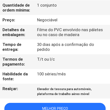
Quantidade de
1 conjunto
ordem mínima:
CONTROLE
DE
Preço:
Negociável
QUALIDADE
Detalhes da
Filme do PVC envolvido nas páletes
embalagem:
ou no caso de madeira
CONTACTE-
Tempo de
30 dias após a confirmação do
entrega:
pedido
NOS
Termos de
T/t ou l/c
pagamento:
NOTÍCIAS
Habilidade da
100 séries/mês
fonte:
SOLICITE UM
Realçar:
,
Elevador de tesoura para automóveis
ORÇAMENTO
plataforma de trabalho aéreo móvel
MAPA
MELHOR PREÇO