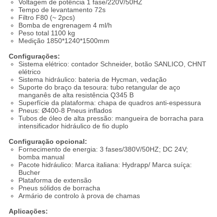
Voltagem de potência 1 fase/220V/50HZ
Tempo de levantamento 72s
Filtro F80 (~ 2pcs)
Bomba de engrenagem 4 ml/h
Peso total 1100 kg
Medição 1850*1240*1500mm
Configurações:
Sistema elétrico: contador Schneider, botão SANLICO, CHNT
elétrico
Sistema hidráulico: bateria de Hycman, vedação
Suporte do braço da tesoura: tubo retangular de aço
manganês de alta resistência Q345 B
Superfície da plataforma: chapa de quadros anti-espessura
Pneus: Ø400-8 Pneus inflados
Tubos de óleo de alta pressão: mangueira de borracha para
intensificador hidráulico de fio duplo
Configuração opcional:
Fornecimento de energia: 3 fases/380V/50HZ; DC 24V;
bomba manual
Pacote hidráulico: Marca italiana: Hydrapp/ Marca suíça:
Bucher
Plataforma de extensão
Pneus sólidos de borracha
Armário de controlo à prova de chamas
Aplicações: