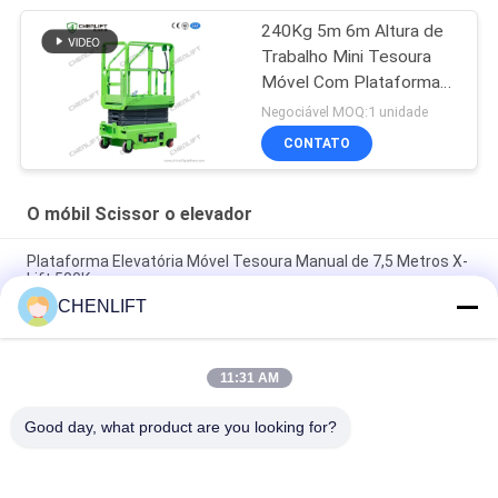
240Kg 5m 6m Altura de
Trabalho Mini Tesoura
Móvel Com Plataforma
de Extensão
Negociável MOQ:1 unidade
CONTATO
O móbil Scissor o elevador
Plataforma Elevatória Móvel Tesoura Manual de 7,5 Metros X-
Lift 500Kg
CHENLIFT
Plataforma Tesoura Elétrica Pequena 14M Com Dispositivo
Motorizado Capacidade de Carga de 450Kg
11:31 AM
Mini Manual empurrando 3,9 metros plataforma de trabalho
aéreo com placa anti-derrapagem
Good day, what product are you looking for?
Categorias populares
Todos