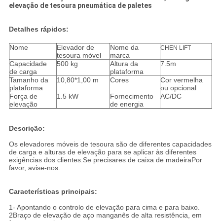
elevação de tesoura pneumática de paletes
Detalhes rápidos:
Nome
Elevador de
Nome da
CHEN LIFT
tesoura móvel
marca
Capacidade
500 kg
Altura da
7.5m
de carga
plataforma
Tamanho da
10,80*1,00 m
Cores
Cor vermelha
plataforma
ou opcional
Força de
1.5 kW
Fornecimento
AC/DC
elevação
de energia
Descrição:
Os elevadores móveis de tesoura são de diferentes capacidades
de carga e alturas de elevação para se aplicar às diferentes
exigências dos clientes.Se precisares de caixa de madeiraPor
favor, avise-nos.
Características principais:
1- Apontando o controlo de elevação para cima e para baixo.
2Braço de elevação de aço manganês de alta resistência, em