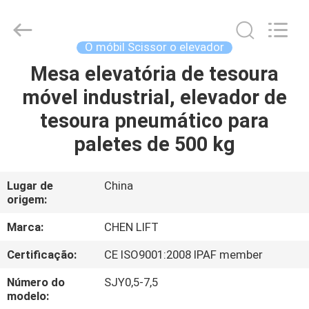
CHENLIFT
(SUZHOU)
MACHINERY
CO
LTD.
O móbil Scissor o elevador
All
Rights
Mesa elevatória de tesoura
PARA
Reserved.
móvel industrial, elevador de
CASA
tesoura pneumático para
PRODUTOS
paletes de 500 kg
SOBRE
Lugar de
China
origem:
NÓS
Marca:
CHEN LIFT
VISITA
Certificação:
CE ISO9001:2008 IPAF member
À
Número do
SJY0,5-7,5
FÁBRICA
modelo: