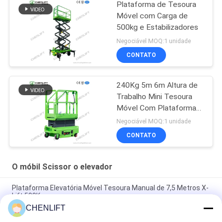
Plataforma de Tesoura
Móvel com Carga de
500kg e Estabilizadores
Negociável MOQ:1 unidade
CONTATO
240Kg 5m 6m Altura de
Trabalho Mini Tesoura
Móvel Com Plataforma
de Extensão
Negociável MOQ:1 unidade
CONTATO
O móbil Scissor o elevador
Plataforma Elevatória Móvel Tesoura Manual de 7,5 Metros X-
Lift 500Kg
CHENLIFT
Plataforma Tesoura Elétrica Pequena 14M Com Dispositivo