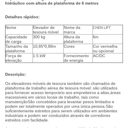
hidráulico com altura de plataforma de 6 metros
Detalhes rápidos:
Nome
Elevador de
Nome da
CHEN LIFT
tesoura móvel
marca
Capacidade
300 kg
Altura da
6m
de carga
plataforma
Tamanho da
10,85*0,88m
Cores
Cor vermelha
plataforma
ou opcional
Força de
1.5 kW
Fornecimento
AC/DC
elevação
de energia
Descrição:
Os elevadores móveis de tesoura também são chamados de
plataforma de trabalho aérea de tesoura móvel; são utilizados
para fornecer acesso temporário aos empreiteiros a altas,áreas
inacessíveis em vários locais de trabalho, tais como
manutençãoSão concebidos para levantar pesos limitados e
podem ser totalmente operados por uma única pessoa.São
suficientemente estreitos para serem utilizados em ambientes
industriais e podem ser conduzidos através de corredores
estreitos com facilidade.