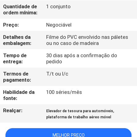
Quantidade de
1 conjunto
ordem mínima:
CONTROLE
DE
Preço:
Negociável
QUALIDADE
Detalhes da
Filme do PVC envolvido nas páletes
embalagem:
ou no caso de madeira
CONTACTE-
Tempo de
30 dias após a confirmação do
entrega:
pedido
NOS
Termos de
T/t ou l/c
pagamento:
NOTÍCIAS
Habilidade da
100 séries/mês
fonte:
SOLICITE UM
Realçar:
,
Elevador de tesoura para automóveis
ORÇAMENTO
plataforma de trabalho aéreo móvel
MAPA
MELHOR PREÇO