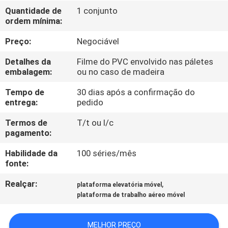
Quantidade de
1 conjunto
ordem mínima:
CONTROLE
DE
Preço:
Negociável
QUALIDADE
Detalhes da
Filme do PVC envolvido nas páletes
embalagem:
ou no caso de madeira
CONTACTE-
Tempo de
30 dias após a confirmação do
entrega:
pedido
NOS
Termos de
T/t ou l/c
pagamento:
NOTÍCIAS
Habilidade da
100 séries/mês
fonte:
SOLICITE UM
Realçar:
,
plataforma elevatória móvel
ORÇAMENTO
plataforma de trabalho aéreo móvel
MAPA
MELHOR PREÇO