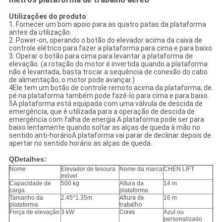
Utilizações do produto
:
1. Fornecer um bom apoio para as quatro patas da plataforma
antes da utilização.
2. Power-on, operando o botão do elevador acima da caixa de
controle elétrico para fazer a plataforma para cima e para baixo
3. Operar o botão para cima para levantar a plataforma de
elevação. (a rotação do motor é invertida quando a plataforma
não é levantada, basta trocar a sequência de conexão do cabo
de alimentação, o motor pode avançar.)
4Ele tem um botão de controle remoto acima da plataforma, de
pé na plataforma também pode fazê-lo para cima e para baixo.
5A plataforma está equipada com uma válvula de descida de
emergência, que é utilizada para a operação de descida de
emergência com falha de energia.A plataforma pode ser para
baixo lentamente quando soltar as alças de queda à mão no
sentido anti-horárioA plataforma vai parar de declinar depois de
apertar no sentido horário as alças de queda.
Q
Detalhes:
Nome
Elevador de tesoura
Nome da marca
CHEN LIFT
móvel
Capacidade de
500 kg
Altura da
14 m
carga
plataforma
Tamanho da
2.45*1.35m
Altura de
16 m
plataforma
trabalho
Força de elevação
3 kW
Cores
Azul ou
personalizado