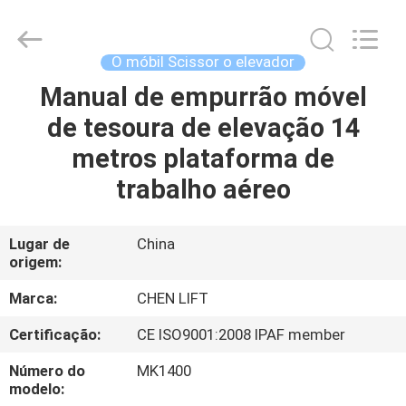
CHENLIFT
(SUZHOU)
MACHINERY
CO
LTD.
O móbil Scissor o elevador
All
Rights
Manual de empurrão móvel
PARA
Reserved.
de tesoura de elevação 14
CASA
metros plataforma de
PRODUTOS
trabalho aéreo
SOBRE
Lugar de
China
origem:
NÓS
Marca:
CHEN LIFT
VISITA
Certificação:
CE ISO9001:2008 IPAF member
À
Número do
MK1400
FÁBRICA
modelo: