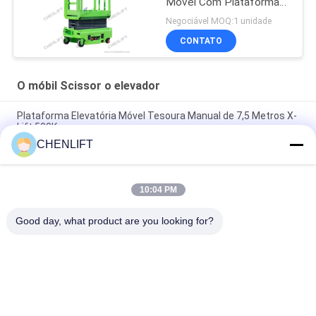
Móvel Com Plataforma
de Extensão
Negociável MOQ:1 unidade
CONTATO
O móbil Scissor o elevador
Plataforma Elevatória Móvel Tesoura Manual de 7,5 Metros X-
Lift 500Kg
CHENLIFT
Plataforma Tesoura Elétrica Pequena 14M Com Dispositivo
Motorizado Capacidade de Carga de 450Kg
10:04 PM
Mini Manual empurrando 3,9 metros plataforma de trabalho
aéreo com placa anti-derrapagem
Good day, what product are you looking for?
Categorias populares
Todos
Plataforma De 
Elevador De 
Elevação Hidráulica
Tesoura 