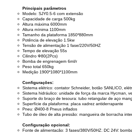
Principais parâmetros
Modelo: SJY0.5-6 com extensão
Capacidade de carga 500kg
Altura máxima 6000mm
Altura mínima 1100mm
Tamanho da plataforma 1850*880mm
Potência de elevação 1.5kw
Tensão de alimentação 1 fase/220V/50HZ
Tempo de elevação 55s
Cilindro Ф80(2Pcs)
Bomba de engrenagem 6ml/r
Peso total 650kg
Medição 1900*1080*1100mm
Configurações:
Sistema elétrico: contator Schneider, botão SANLICO, elé
Sistema hidráulico: unidade de força da marca Hycman, 
Suporte do braço de tesoura: tubo retangular de aço mang
Superfície da plataforma: placa xadrez antiderrapante
Pneu: Ø400-8 Pneus inflados
Tubo de óleo de alta pressão: mangueira de borracha intens
Configuração opcional:
Fonte de alimentação: 3 fases/380V/50HZ; DC 24V; bomb