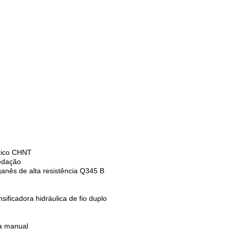
trico CHNT
vedação
anês de alta resistência Q345 B
ificadora hidráulica de fio duplo
a manual