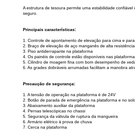
A estrutura de tesoura permite uma estabilidade confiável
seguro.
Principais características:
1. Controle de apontamento de elevação para cima e para
2. Braço de elevação de aço manganês de alta resistência
3. Piso antiderrapante na plataforma
4. Os painéis de controle estão disponíveis nas plataforma
5. Cilindro de moagem fina com bom desempenho de ved
6. As grades dobráveis ​​arrumadas facilitam a manobra at
Precaução de segurança:
1. A tensão de operação na plataforma é de 24V
2. Botão de parada de emergência na plataforma e no sol
3. Abaixamento auxiliar da plataforma
4. Pernas telescópicas no chassi
5. Segurança da válvula de ruptura da mangueira
6. Armário elétrico à prova de chuva
7. Cerca na plataforma