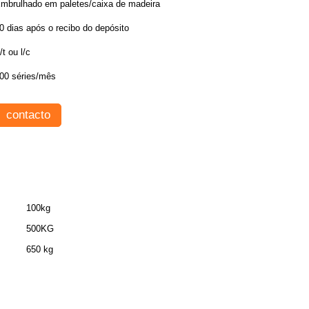
mbrulhado em paletes/caixa de madeira
0 dias após o recibo do depósito
/t ou l/c
00 séries/mês
contacto
100kg
500KG
650 kg