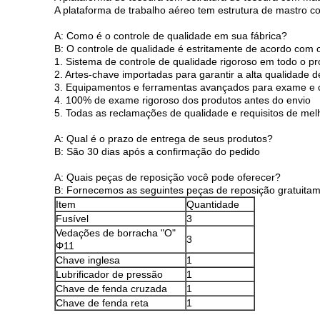
A plataforma de trabalho aéreo tem estrutura de mastro c
A: Como é o controle de qualidade em sua fábrica?
B: O controle de qualidade é estritamente de acordo com
1. Sistema de controle de qualidade rigoroso em todo o p
2. Artes-chave importadas para garantir a alta qualidade 
3. Equipamentos e ferramentas avançados para exame e c
4. 100% de exame rigoroso dos produtos antes do envio
5. Todas as reclamações de qualidade e requisitos de me
A: Qual é o prazo de entrega de seus produtos?
B: São 30 dias após a confirmação do pedido
A: Quais peças de reposição você pode oferecer?
B: Fornecemos as seguintes peças de reposição gratuita
Item
Quantidade
Fusível
3
Vedações de borracha "O"
3
Φ11
Chave inglesa
1
Lubrificador de pressão
1
Chave de fenda cruzada
1
Chave de fenda reta
1