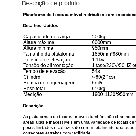
Descrição de produto
Plataforma de tesoura móvel hidráulica com capacida
Detalhes rápidos:
Capacidade de carga
500kg
Altura máxima
6000mm
Altura mínima
950mm
Tamanho da plataforma
1850mm*880mm
Potência de elevação
1.1kw
Tensão de alimentação
1 fase/220V/50HZ o
Tempo de elevação
54s
Cilindro
Ф80(2Pcs)
Bomba de engrenagem
6ml/r
Peso total
650kg
Medição
1900*1120*950mm
Descrição:
As plataformas de tesoura móveis também são chamadas de
áreas altas e inacessíveis em uma variedade de locais de
pesos limitados e capazes de serem totalmente operadas p
corredores estreitos com facilidade.