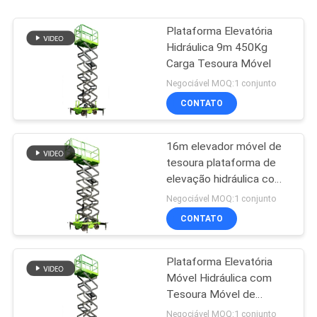
Plataforma Elevatória
Hidráulica 9m 450Kg
Carga Tesoura Móvel
Negociável MOQ:1 conjunto
CONTATO
16m elevador móvel de
tesoura plataforma de
elevação hidráulica com
plataforma de extensão
Negociável MOQ:1 conjunto
CONTATO
Plataforma Elevatória
Móvel Hidráulica com
Tesoura Móvel de
9000mm de Altura para
Negociável MOQ:1 conjunto