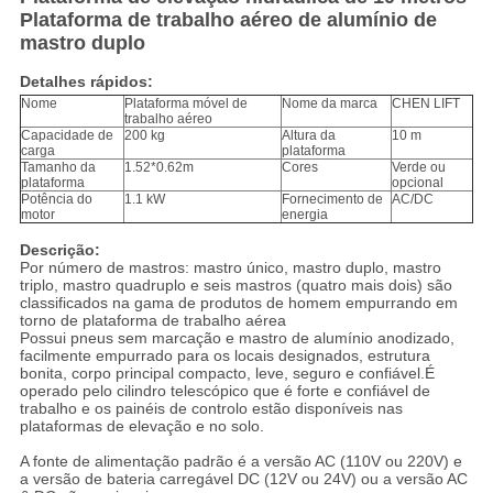
Plataforma de trabalho aéreo de alumínio de
mastro duplo
Detalhes rápidos:
Nome
Plataforma móvel de
Nome da marca
CHEN LIFT
trabalho aéreo
Capacidade de
200 kg
Altura da
10 m
carga
plataforma
Tamanho da
1.52*0.62m
Cores
Verde ou
plataforma
opcional
Potência do
1.1 kW
Fornecimento de
AC/DC
motor
energia
Descrição:
Por número de mastros: mastro único, mastro duplo, mastro
triplo, mastro quadruplo e seis mastros (quatro mais dois) são
classificados na gama de produtos de homem empurrando em
torno de plataforma de trabalho aérea
Possui pneus sem marcação e mastro de alumínio anodizado,
facilmente empurrado para os locais designados, estrutura
bonita, corpo principal compacto, leve, seguro e confiável.É
operado pelo cilindro telescópico que é forte e confiável de
trabalho e os painéis de controlo estão disponíveis nas
plataformas de elevação e no solo.
A fonte de alimentação padrão é a versão AC (110V ou 220V) e
a versão de bateria carregável DC (12V ou 24V) ou a versão AC