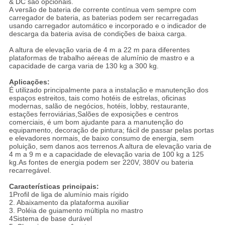
& DC são opcionais.
A versão de bateria de corrente contínua vem sempre com
carregador de bateria, as baterias podem ser recarregadas
usando carregador automático e incorporado e o indicador de
descarga da bateria avisa de condições de baixa carga.
A altura de elevação varia de 4 m a 22 m para diferentes
plataformas de trabalho aéreas de alumínio de mastro e a
capacidade de carga varia de 130 kg a 300 kg.
Aplicações:
É utilizado principalmente para a instalação e manutenção dos
espaços estreitos, tais como hotéis de estrelas, oficinas
modernas, salão de negócios, hotéis, lobby, restaurante,
estações ferroviárias,Salões de exposições e centros
comerciais, é um bom ajudante para a manutenção do
equipamento, decoração de pintura; fácil de passar pelas portas
e elevadores normais, de baixo consumo de energia, sem
poluição, sem danos aos terrenos.A altura de elevação varia de
4 m a 9 m e a capacidade de elevação varia de 100 kg a 125
kg.As fontes de energia podem ser 220V, 380V ou bateria
recarregável.
Características principais:
1Profil de liga de alumínio mais rígido
2. Abaixamento da plataforma auxiliar
3. Poléia de guiamento múltipla no mastro
4Sistema de base durável