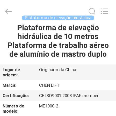
CHENLIFT
(SUZHOU)
MACHINERY
CO
LTD.
Plataforma de elevação hidráulica
All
Rights
Plataforma de elevação
PARA
Reserved.
hidráulica de 10 metros
CASA
Plataforma de trabalho aéreo
PRODUTOS
de alumínio de mastro duplo
SOBRE
Lugar de
Originário da China
origem:
NÓS
Marca:
CHEN LIFT
VISITA
Certificação:
CE ISO9001:2008 IPAF member
À
Número do
ME1000-2
FÁBRICA
modelo: