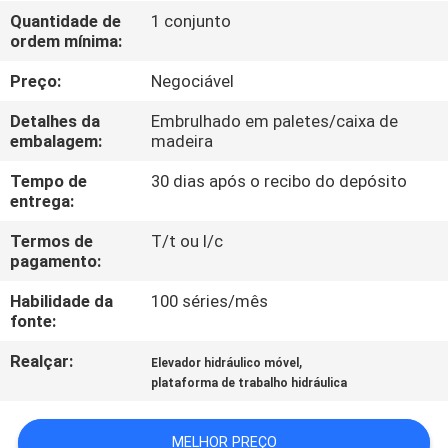
Quantidade de
1 conjunto
ordem mínima:
CONTROLE
DE
Preço:
Negociável
QUALIDADE
Detalhes da
Embrulhado em paletes/caixa de
embalagem:
madeira
CONTACTE-
Tempo de
30 dias após o recibo do depósito
entrega:
NOS
Termos de
T/t ou l/c
pagamento:
NOTÍCIAS
Habilidade da
100 séries/mês
fonte:
SOLICITE UM
Realçar:
,
Elevador hidráulico móvel
ORÇAMENTO
plataforma de trabalho hidráulica
MAPA
MELHOR PREÇO