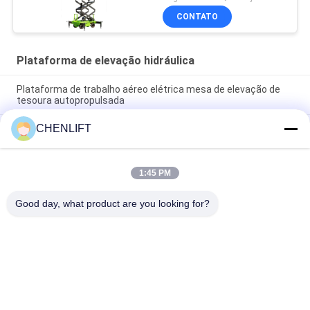
Limpeza
CONTATO
Plataforma de elevação hidráulica
Plataforma de trabalho aéreo elétrica mesa de elevação de
tesoura autopropulsada
CHENLIFT
10m plataforma de elevação hidráulica elevador de tesoura
elétrico autopropulsado com plataforma de extensão 450Kg
carga
1:45 PM
Plataforma de elevação hidráulica de 10 metros Plataforma
de trabalho aéreo de alumínio de mastro duplo
Good day, what product are you looking for?
Categorias populares
Todos
Plataforma De 
Elevador De 
Elevação Hidráulica
Tesoura 
Autopropelido