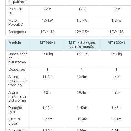
de potência
Potência
12 V
12 V
12 V
CC
Motor
1.5 kW
1.5 kW
1.5KW
PowerDC
Carregador
12V/15A
12V/15A
12V/15A
Modelo
MT900-1
MT1 - Serviços
MT1200-1
de informação
Capacidade
150 kg
160 kg
120 kg
da
plataforma
Ocupantes
1
1
1
Altura
11.2m
12.4m
14 m
máxima de
trabalho
Altura
9.2m
10.4m
12 m
máxima da
plataforma
Duração
1.40m
1.42m
1.46m
total
Largura
0.74m
0.74m
0.81m
global
Altura total
1.99m
1.99m
2.68m