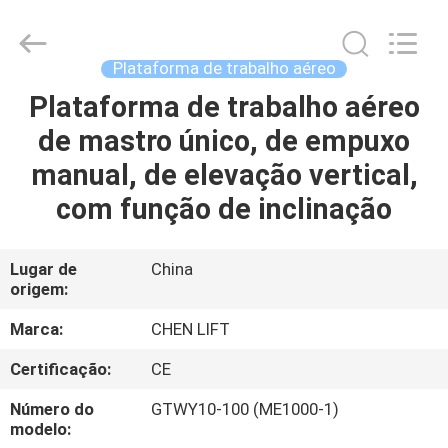
CHENLIFT
(SUZHOU)
MACHINERY
CO
LTD.
Plataforma de trabalho aéreo
All
Rights
Plataforma de trabalho aéreo
PARA
Reserved.
de mastro único, de empuxo
CASA
manual, de elevação vertical,
PRODUTOS
com função de inclinação
SOBRE
Lugar de
China
origem:
NÓS
Marca:
CHEN LIFT
VISITA
Certificação:
CE
À
Número do
GTWY10-100 (ME1000-1)
FÁBRICA
modelo: