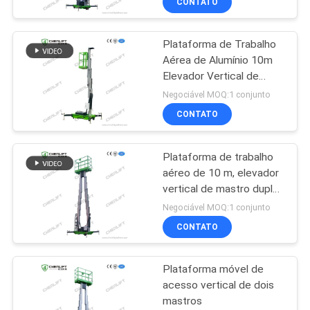
CONTATO
Plataforma de Trabalho
Aérea de Alumínio 10m
Elevador Vertical de
Mastro Único
Negociável MOQ:1 conjunto
CONTATO
Plataforma de trabalho
aéreo de 10 m, elevador
vertical de mastro duplo
com plataforma de
Negociável MOQ:1 conjunto
extensão
CONTATO
Plataforma móvel de
acesso vertical de dois
mastros