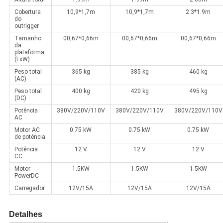
Cobertura
10,9*1,7m
10,9*1,7m
2.3*1.9m
do
outrigger
Tamanho
00,67*0,66m
00,67*0,66m
00,67*0,66m
da
plataforma
(LxW)
Peso total
365 kg
385 kg
460 kg
(AC)
Peso total
400 kg
420 kg
495 kg
(DC)
Potência
380V/220V/110V
380V/220V/110V
380V/220V/110V
AC
Motor AC
0.75 kW
0.75 kW
0.75 kW
de potência
Potência
12 V
12 V
12 V
CC
Motor
1.5KW
1.5KW
1.5KW
PowerDC
Carregador
12V/15A
12V/15A
12V/15A
Detalhes