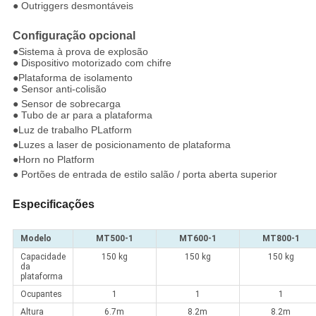
● Outriggers desmontáveis
Configuração opcional
●Sistema à prova de explosão
● Dispositivo motorizado com chifre
●Plataforma de isolamento
● Sensor anti-colisão
● Sensor de sobrecarga
● Tubo de ar para a plataforma
●Luz de trabalho PLatform
●Luzes a laser de posicionamento de plataforma
●Horn no Platform
● Portões de entrada de estilo salão / porta aberta superior
Especificações
Modelo
MT500-1
MT600-1
MT800-1
Capacidade
150 kg
150 kg
150 kg
da
plataforma
Ocupantes
1
1
1
Altura
6.7m
8.2m
8.2m