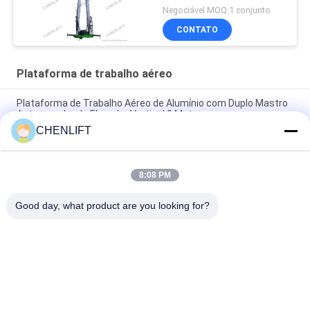
Negociável MOQ:1 conjunto
CONTATO
Plataforma de trabalho aéreo
Plataforma de Trabalho Aéreo de Alumínio com Duplo Mastro
Autopropulsada Elevador Vertical 9 Metros
CHENLIFT
Plataforma de Trabalho Aéreo de 10 Metros de Altura com
Duplo Mastro e Mesa de Elevação Vertical Hidráulica
8:08 PM
Plataforma de trabalho aéreo de tipo de alumínio com altura
de elevação de 14 m
Good day, what product are you looking for?
Categorias populares
Todos
Plataforma De 
Elevador De 
Elevação Hidráulica
Tesoura 
Autopropelido