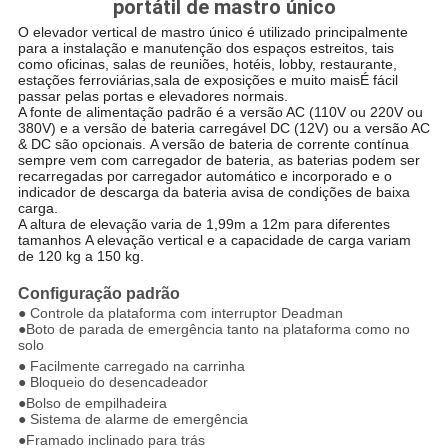
portátil de mastro único
O elevador vertical de mastro único é utilizado principalmente
para a instalação e manutenção dos espaços estreitos, tais
como oficinas, salas de reuniões, hotéis, lobby, restaurante,
estações ferroviárias,sala de exposições e muito maisÉ fácil
passar pelas portas e elevadores normais.
A fonte de alimentação padrão é a versão AC (110V ou 220V ou
380V) e a versão de bateria carregável DC (12V) ou a versão AC
& DC são opcionais.
A versão de bateria de corrente contínua
sempre vem com carregador de bateria, as baterias podem ser
recarregadas por carregador automático e incorporado e o
indicador de descarga da bateria avisa de condições de baixa
carga.
A altura de elevação varia de 1,99m a 12m para diferentes
tamanhos
A elevação vertical e a capacidade de carga variam
de 120 kg a 150 kg.
Configuração padrão
● Controle da plataforma com interruptor Deadman
●Boto de parada de emergência tanto na plataforma como no
solo
● Facilmente carregado na carrinha
● Bloqueio do desencadeador
●Bolso de empilhadeira
● Sistema de alarme de emergência
●Framado inclinado para trás