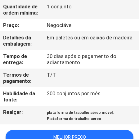
Quantidade de
1 conjunto
ordem mínima:
CONTROLE
DE
Preço:
Negociável
QUALIDADE
Detalhes da
Em paletes ou em caixas de madeira
embalagem:
CONTACTE-
Tempo de
30 dias após o pagamento do
entrega:
adiantamento
NOS
Termos de
T/T
pagamento:
NOTÍCIAS
Habilidade da
200 conjuntos por mês
fonte:
SOLICITE UM
Realçar:
,
plataforma de trabalho aéreo móvel
ORÇAMENTO
Plataforma de trabalho aéreo
MAPA
MELHOR PREÇO