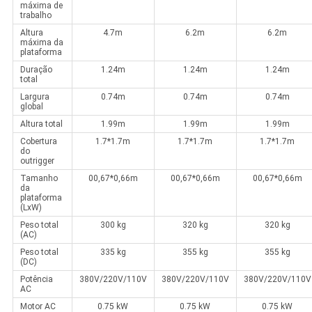
máxima de
trabalho
Altura
4.7m
6.2m
6.2m
máxima da
plataforma
Duração
1.24m
1.24m
1.24m
total
Largura
0.74m
0.74m
0.74m
global
Altura total
1.99m
1.99m
1.99m
Cobertura
1.7*1.7m
1.7*1.7m
1.7*1.7m
do
outrigger
Tamanho
00,67*0,66m
00,67*0,66m
00,67*0,66m
da
plataforma
(LxW)
Peso total
300 kg
320 kg
320 kg
(AC)
Peso total
335 kg
355 kg
355 kg
(DC)
Potência
380V/220V/110V
380V/220V/110V
380V/220V/110V
AC
Motor AC
0.75 kW
0.75 kW
0.75 kW