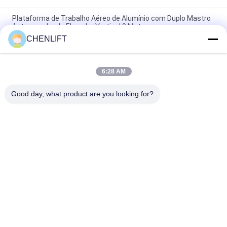
Plataforma de Trabalho Aéreo de Alumínio com Duplo Mastro
Autopropulsada Elevador Vertical 9 Metros
CHENLIFT
Plataforma de Trabalho Aéreo de 10 Metros de Altura com
Duplo Mastro e Mesa de Elevação Vertical Hidráulica
6:28 AM
Plataforma de trabalho aéreo de tipo de alumínio com altura
de elevação de 14 m
Good day, what product are you looking for?
Categorias populares
Todos
Plataforma De 
Elevador De 
Elevação Hidráulica
Tesoura 
Autopropelido
O Móbil Scissor O 
Mini Scissor Lift
Elevador
Plataforma De 
Plataforma De 
Elevação Vertical
Trabalho Aéreo