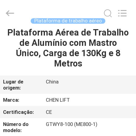
CHENLIFT
(SUZHOU)
MACHINERY
CO
LTD.
Plataforma de trabalho aéreo
All
Rights
Plataforma Aérea de Trabalho
PARA
Reserved.
de Alumínio com Mastro
CASA
Único, Carga de 130Kg e 8
PRODUTOS
Metros
SOBRE
Lugar de
China
origem:
NÓS
Marca:
CHEN LIFT
VISITA
Certificação:
CE
À
Número do
GTWY8-100 (ME800-1)
FÁBRICA
modelo: