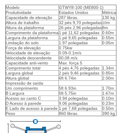
Modelo
GTWY8-100 (ME800-1)
Produtividade
Estados Unidos
Métrica
Capacidade de elevação
287 libras.
130 kg
Altura de trabalho
32 pés 9,70 polegadas
m
10
Altura da plataforma
26 pés 2,96 polegadas
8m
Comprimento da plataforma
1 pé 11,62 polegadas
0.60m
Largura da plataforma
1 pé 9,65 polegadas
0.55m
Limitação do solo
1.97 polegadas
0.05m
Força de elevação
0.75kw
Velocidade de elevação
0.09-0.1m/s
Velocidade descendente
00,08 m/s
Capacidade anti-vento
Max. força 5
Comprimento total
4 pés 4,76 polegadas
1.34m
Largura global
2 pés 9,46 polegadas
0.85m
Altura global
6ft 6.74in
2.00m
Impressão de saída:
Um comprimento
5ft 6.93in
1.70m
B Largura
5ft 5.75in
1.67m
Acesso ao canto C
3.94 polegadas
0.10m
D Acesso à parede
9.06 polegadas
0.23m
E Lado de acesso à parede
1 pé 7,68 polegadas
0.50m
Peso
860 libras.
390 kg