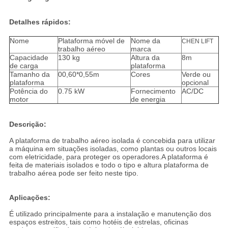
Detalhes rápidos:
Nome
Plataforma móvel de
Nome da
CHEN LIFT
trabalho aéreo
marca
Capacidade
130 kg
Altura da
8m
de carga
plataforma
Tamanho da
00,60*0,55m
Cores
Verde ou
plataforma
opcional
Potência do
0.75 kW
Fornecimento
AC/DC
motor
de energia
Descrição:
A plataforma de trabalho aéreo isolada é concebida para utilizar
a máquina em situações isoladas, como plantas ou outros locais
com eletricidade, para proteger os operadores.A plataforma é
feita de materiais isolados e todo o tipo e altura plataforma de
trabalho aérea pode ser feito neste tipo.
Aplicações:
É utilizado principalmente para a instalação e manutenção dos
espaços estreitos, tais como hotéis de estrelas, oficinas