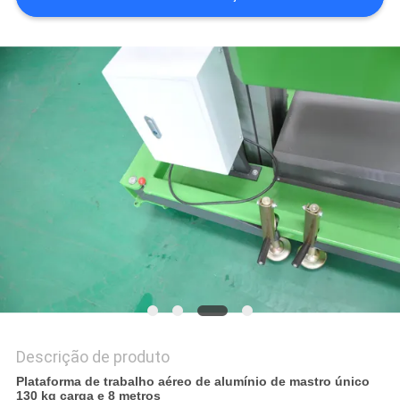
DO
SITE
POLÍTICA
DE
PRIVACIDADE
Descrição de produto
Plataforma de trabalho aéreo de alumínio de mastro único
130 kg carga e 8 metros