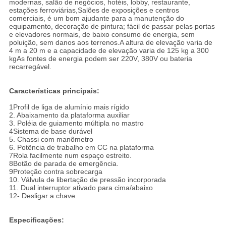
modernas, salão de negócios, hotéis, lobby, restaurante,
estações ferroviárias,Salões de exposições e centros
comerciais, é um bom ajudante para a manutenção do
equipamento, decoração de pintura; fácil de passar pelas portas
e elevadores normais, de baixo consumo de energia, sem
poluição, sem danos aos terrenos.A altura de elevação varia de
4 m a 20 m e a capacidade de elevação varia de 125 kg a 300
kgAs fontes de energia podem ser 220V, 380V ou bateria
recarregável.
Características principais:
1Profil de liga de alumínio mais rígido
2. Abaixamento da plataforma auxiliar
3. Poléia de guiamento múltipla no mastro
4Sistema de base durável
5. Chassi com manômetro
6. Potência de trabalho em CC na plataforma
7Rola facilmente num espaço estreito.
8Botão de parada de emergência.
9Proteção contra sobrecarga
10. Válvula de libertação de pressão incorporada
11. Dual interruptor ativado para cima/abaixo
12- Desligar a chave.
Especificações: