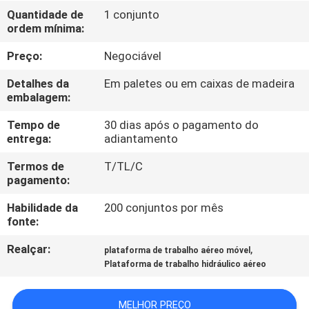
Quantidade de
1 conjunto
ordem mínima:
CONTROLE
DE
Preço:
Negociável
QUALIDADE
Detalhes da
Em paletes ou em caixas de madeira
embalagem:
CONTACTE-
Tempo de
30 dias após o pagamento do
entrega:
adiantamento
NOS
Termos de
T/TL/C
pagamento:
NOTÍCIAS
Habilidade da
200 conjuntos por mês
fonte:
SOLICITE UM
Realçar:
,
plataforma de trabalho aéreo móvel
ORÇAMENTO
Plataforma de trabalho hidráulico aéreo
MAPA
MELHOR PREÇO