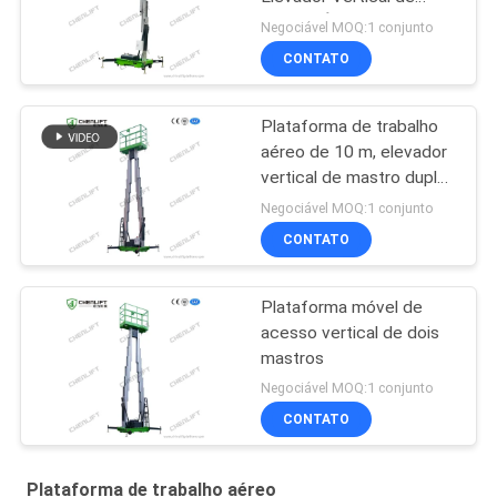
Mastro Único
Negociável MOQ:1 conjunto
CONTATO
Plataforma de trabalho
aéreo de 10 m, elevador
vertical de mastro duplo
com plataforma de
Negociável MOQ:1 conjunto
extensão
CONTATO
Plataforma móvel de
acesso vertical de dois
mastros
Negociável MOQ:1 conjunto
CONTATO
Plataforma de trabalho aéreo