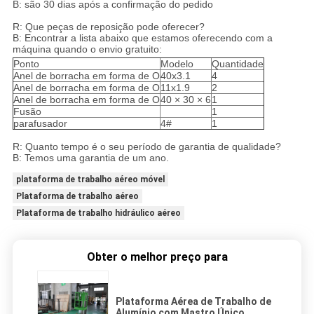
B: são 30 dias após a confirmação do pedido
R: Que peças de reposição pode oferecer?
B: Encontrar a lista abaixo que estamos oferecendo com a
máquina quando o envio gratuito:
Ponto
Modelo
Quantidade
Anel de borracha em forma de O
40x3.1
4
Anel de borracha em forma de O
11x1.9
2
Anel de borracha em forma de O
40 × 30 × 6
1
Fusão
1
parafusador
4#
1
R: Quanto tempo é o seu período de garantia de qualidade?
B: Temos uma garantia de um ano.
plataforma de trabalho aéreo móvel
Plataforma de trabalho aéreo
Plataforma de trabalho hidráulico aéreo
Obter o melhor preço para
Plataforma Aérea de Trabalho de
Alumínio com Mastro Único,