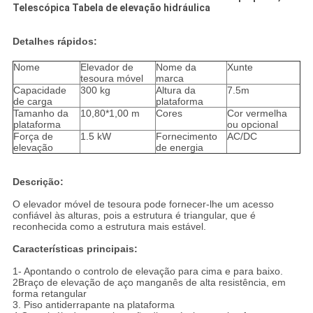
Telescópica Tabela de elevação hidráulica
Detalhes rápidos:
Nome
Elevador de
Nome da
Xunte
tesoura móvel
marca
Capacidade
300 kg
Altura da
7.5m
de carga
plataforma
Tamanho da
10,80*1,00 m
Cores
Cor vermelha
plataforma
ou opcional
Força de
1.5 kW
Fornecimento
AC/DC
elevação
de energia
Descrição:
O elevador móvel de tesoura pode fornecer-lhe um acesso
confiável às alturas, pois a estrutura é triangular, que é
reconhecida como a estrutura mais estável.
Características principais:
1- Apontando o controlo de elevação para cima e para baixo.
2Braço de elevação de aço manganês de alta resistência, em
forma retangular
3. Piso antiderrapante na plataforma