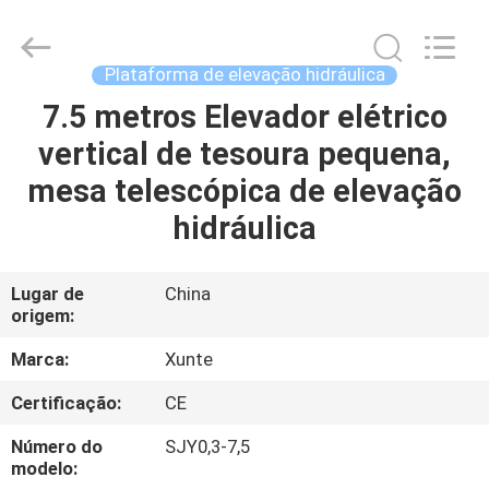
CHENLIFT
(SUZHOU)
MACHINERY
CO
LTD.
Plataforma de elevação hidráulica
All
Rights
7.5 metros Elevador elétrico
PARA
Reserved.
vertical de tesoura pequena,
CASA
mesa telescópica de elevação
PRODUTOS
hidráulica
SOBRE
Lugar de
China
origem:
NÓS
Marca:
Xunte
VISITA
Certificação:
CE
À
Número do
SJY0,3-7,5
FÁBRICA
modelo: