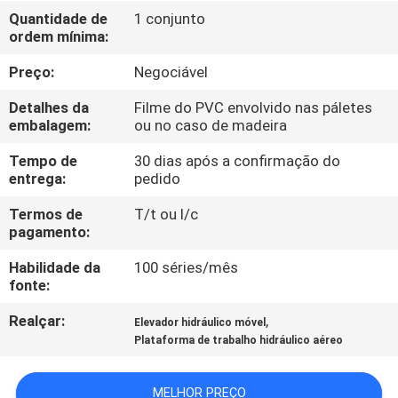
Quantidade de
1 conjunto
ordem mínima:
CONTROLE
DE
Preço:
Negociável
QUALIDADE
Detalhes da
Filme do PVC envolvido nas páletes
embalagem:
ou no caso de madeira
CONTACTE-
Tempo de
30 dias após a confirmação do
entrega:
pedido
NOS
Termos de
T/t ou l/c
pagamento:
NOTÍCIAS
Habilidade da
100 séries/mês
fonte:
SOLICITE UM
Realçar:
,
Elevador hidráulico móvel
ORÇAMENTO
Plataforma de trabalho hidráulico aéreo
MAPA
MELHOR PREÇO