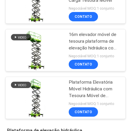
Carga Tesoura Móvel
Negociável MOQ:1 conjunto
CONTATO
16m elevador móvel de
tesoura plataforma de
elevação hidráulica com
plataforma de extensão
Negociável MOQ:1 conjunto
CONTATO
Plataforma Elevatória
Móvel Hidráulica com
Tesoura Móvel de
9000mm de Altura para
Negociável MOQ:1 conjunto
Limpeza
CONTATO
Plataforma de elevação hidráulica