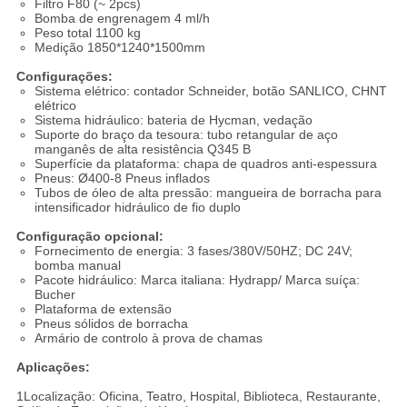
Filtro F80 (~ 2pcs)
Bomba de engrenagem 4 ml/h
Peso total 1100 kg
Medição 1850*1240*1500mm
Configurações:
Sistema elétrico: contador Schneider, botão SANLICO, CHNT
elétrico
Sistema hidráulico: bateria de Hycman, vedação
Suporte do braço da tesoura: tubo retangular de aço
manganês de alta resistência Q345 B
Superfície da plataforma: chapa de quadros anti-espessura
Pneus: Ø400-8 Pneus inflados
Tubos de óleo de alta pressão: mangueira de borracha para
intensificador hidráulico de fio duplo
Configuração opcional:
Fornecimento de energia: 3 fases/380V/50HZ; DC 24V;
bomba manual
Pacote hidráulico: Marca italiana: Hydrapp/ Marca suíça:
Bucher
Plataforma de extensão
Pneus sólidos de borracha
Armário de controlo à prova de chamas
Aplicações:
1Localização: Oficina, Teatro, Hospital, Biblioteca, Restaurante,