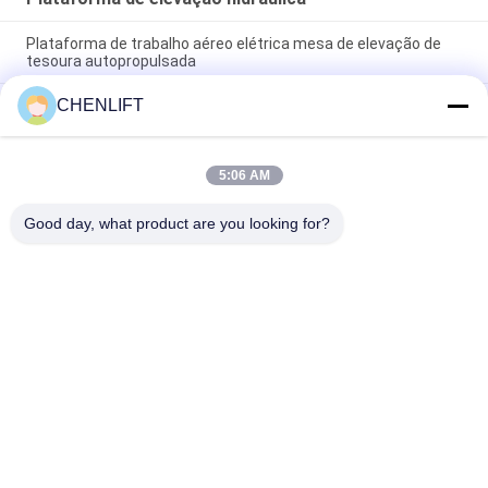
Plataforma de trabalho aéreo elétrica mesa de elevação de
tesoura autopropulsada
CHENLIFT
10m plataforma de elevação hidráulica elevador de tesoura
elétrico autopropulsado com plataforma de extensão 450Kg
carga
5:06 AM
Plataforma de elevação hidráulica de 10 metros Plataforma
de trabalho aéreo de alumínio de mastro duplo
Good day, what product are you looking for?
Categorias populares
Todos
Plataforma De 
Elevador De 
Elevação Hidráulica
Tesoura 
Autopropelido
O Móbil Scissor O 
Mini Scissor Lift
Elevador
Plataforma De 
Plataforma De 
Elevação Vertical
Trabalho Aéreo