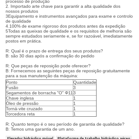
processo de produção
2. Importado arte chave para garantir a alta qualidade dos
nossos produtos
3Equipamento e instrumentos avançados para exame e controlo
de qualidade
4.100% de exame rigoroso dos produtos antes da expedição
5Todas as queixas de qualidade e os requisitos de melhoria são
sempre estudados seriamente e, se for razoável, imediatamente
postos em prática.
R: Qual é o prazo de entrega dos seus produtos?
B: são 30 dias após a confirmação do pedido
R: Que peças de reposição pode oferecer?
B: Fornecemos as seguintes peças de reposição gratuitamente
para a sua manutenção da máquina:
Ponto
Quantidade
Fusão
3
Segamentos de borracha "O" Φ11
3
Chave inglesa
1
Óleo de pressão
1
Torná-vite cruzado
1
Torcedora reta
1
R: Quanto tempo é o seu período de garantia de qualidade?
B: Temos uma garantia de um ano.
Elevador hidráulico móvel
Plataforma de trabalho hidráulico aéreo