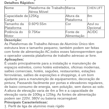
Detalhes Rápidos:
Nome
Plataforma de Trabalho
Marca
CHEN LIFT
Aérea Móvel
Capacidade de
125Kg
Altura da
8m
Carga
Plataforma
Tamanho da
0.60*0.55m
Cor
Azul ou
Plataforma
Opcional
Potência do
0.75Kw
Fonte de
AC/DC
Motor
Alimentação
Descrição:
As Plataformas de Trabalho Aéreas de Alumínio Único têm
estrutura leve e tamanho pequeno, também podem ser feitas
com fonte de alimentação AC,todos esses fatorespermitem que
o operador useesta plataforma de trabalho aéreoao ar livre.
Aplicações:
É usado principalmente para a instalação e manutenção de
espaços estreitos, como hotéis estrelados, oficinas modernas,
salões comerciais, hotéis, saguões, restaurantes, estações
ferroviárias, salões de exposições e shoppings, é um bom
ajudante para a manutenção de equipamentos, decoração de
pintura; Passando facilmente por portas e elevadores regulares,
de baixo consumo de energia, sem poluição, sem danos ao solo.
A altura de elevação varia de 4m a 9m e a capacidade de
elevação varia de 100kg a 125kg. As fontes de alimentação
podem ser 220V, 380V ou bateria recarregável.
Principais Características:
1. Perfil de liga de alumínio mais rígido