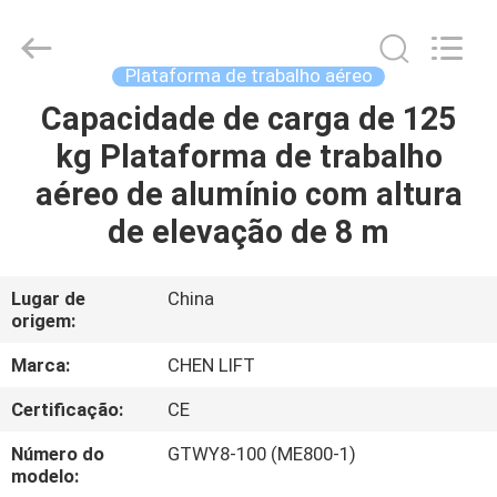
CHENLIFT
(SUZHOU)
MACHINERY
CO
LTD.
Plataforma de trabalho aéreo
All
Rights
Capacidade de carga de 125
PARA
Reserved.
kg Plataforma de trabalho
CASA
aéreo de alumínio com altura
PRODUTOS
de elevação de 8 m
SOBRE
Lugar de
China
origem:
NÓS
Marca:
CHEN LIFT
VISITA
Certificação:
CE
À
Número do
GTWY8-100 (ME800-1)
FÁBRICA
modelo: