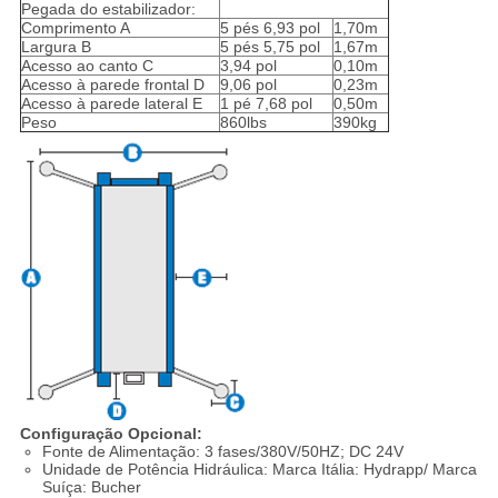
Pegada do estabilizador:
Comprimento A
5 pés 6,93 pol
1,70m
Largura B
5 pés 5,75 pol
1,67m
Acesso ao canto C
3,94 pol
0,10m
Acesso à parede frontal D
9,06 pol
0,23m
Acesso à parede lateral E
1 pé 7,68 pol
0,50m
Peso
860lbs
390kg
Configuração Opcional:
Fonte de Alimentação: 3 fases/380V/50HZ; DC 24V
Unidade de Potência Hidráulica: Marca Itália: Hydrapp/ Marca
Suíça: Bucher