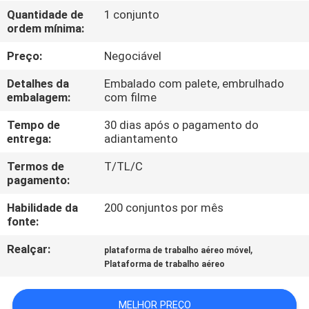
Quantidade de
1 conjunto
ordem mínima:
CONTROLE
DE
Preço:
Negociável
QUALIDADE
Detalhes da
Embalado com palete, embrulhado
embalagem:
com filme
CONTACTE-
Tempo de
30 dias após o pagamento do
entrega:
adiantamento
NOS
Termos de
T/TL/C
pagamento:
NOTÍCIAS
Habilidade da
200 conjuntos por mês
fonte:
SOLICITE UM
Realçar:
,
plataforma de trabalho aéreo móvel
ORÇAMENTO
Plataforma de trabalho aéreo
MAPA
MELHOR PREÇO