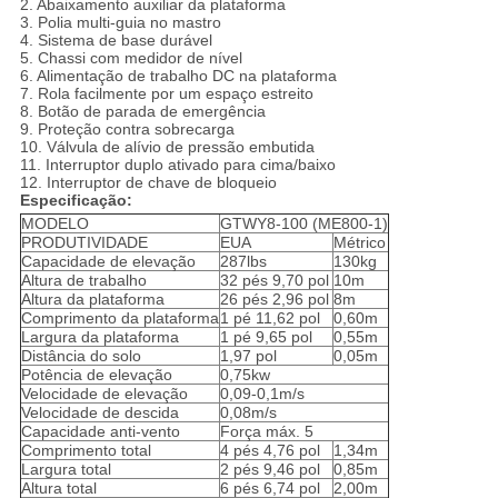
2. Abaixamento auxiliar da plataforma
3. Polia multi-guia no mastro
4. Sistema de base durável
5. Chassi com medidor de nível
6. Alimentação de trabalho DC na plataforma
7. Rola facilmente por um espaço estreito
8. Botão de parada de emergência
9. Proteção contra sobrecarga
10. Válvula de alívio de pressão embutida
11. Interruptor duplo ativado para cima/baixo
12. Interruptor de chave de bloqueio
Especificação:
MODELO
GTWY8-100 (ME800-1)
PRODUTIVIDADE
EUA
Métrico
Capacidade de elevação
287lbs
130kg
Altura de trabalho
32 pés 9,70 pol
10m
Altura da plataforma
26 pés 2,96 pol
8m
Comprimento da plataforma
1 pé 11,62 pol
0,60m
Largura da plataforma
1 pé 9,65 pol
0,55m
Distância do solo
1,97 pol
0,05m
Potência de elevação
0,75kw
Velocidade de elevação
0,09-0,1m/s
Velocidade de descida
0,08m/s
Capacidade anti-vento
Força máx. 5
Comprimento total
4 pés 4,76 pol
1,34m
Largura total
2 pés 9,46 pol
0,85m
Altura total
6 pés 6,74 pol
2,00m