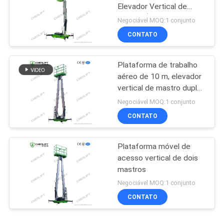
Elevador Vertical de
Mastro Único
Negociável MOQ:1 conjunto
CONTATO
Plataforma de trabalho
aéreo de 10 m, elevador
vertical de mastro duplo
com plataforma de
Negociável MOQ:1 conjunto
extensão
CONTATO
Plataforma móvel de
acesso vertical de dois
mastros
Negociável MOQ:1 conjunto
CONTATO