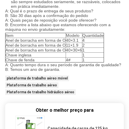
são sempre estudados seriamente, se razoáveis, colocados
em prática imediatamente.
A: Qual é o prazo de entrega de seus produtos?
B: São 30 dias após a confirmação do pedido
A: Quais peças de reposição você pode oferecer?
B: Encontre a lista abaixo que estamos oferecendo com a
máquina no envio gratuitamente:
Item
Modelo
Quantidade
Anel de borracha em forma de O
40×3.1
4
Anel de borracha em forma de O
11×1.9
2
Anel de borracha em forma de O
40×30×6
1
Chave inglesa
1
Chave de fenda
4#
1
A: Quanto tempo dura o seu período de garantia de qualidade?
B: Temos um ano de garantia.
plataforma de trabalho aéreo móvel
Plataforma de trabalho aéreo
Plataforma de trabalho hidráulico aéreo
Obter o melhor preço para
Capacidade de carga de 125 kg