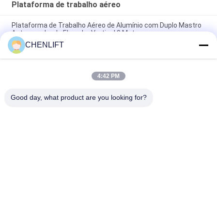
Plataforma de trabalho aéreo
Plataforma de Trabalho Aéreo de Alumínio com Duplo Mastro
Autopropulsada Elevador Vertical 9 Metros
CHENLIFT
Plataforma de Trabalho Aéreo de 10 Metros de Altura com
Duplo Mastro e Mesa de Elevação Vertical Hidráulica
4:42 PM
Plataforma de trabalho aéreo de tipo de alumínio com altura
de elevação de 14 m
Good day, what product are you looking for?
Categorias populares
Todos
Plataforma De 
Elevador De 
Elevação Hidráulica
Tesoura 
Autopropelido
O Móbil Scissor O 
Mini Scissor Lift
Elevador
Plataforma De 
Plataforma De 
Elevação Vertical
Trabalho Aéreo