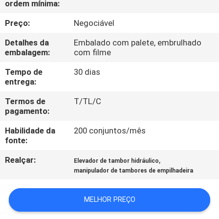
ordem mínima:
CONTROLE
Preço:
Negociável
DE
Detalhes da
Embalado com palete, embrulhado
embalagem:
com filme
QUALIDADE
Tempo de
30 dias
entrega:
CONTACTE-
Termos de
T/TL/C
NOS
pagamento:
Habilidade da
200 conjuntos/mês
NOTÍCIAS
fonte:
Realçar:
,
Elevador de tambor hidráulico
SOLICITE UM
manipulador de tambores de empilhadeira
ORÇAMENTO
MELHOR PREÇO
MAPA