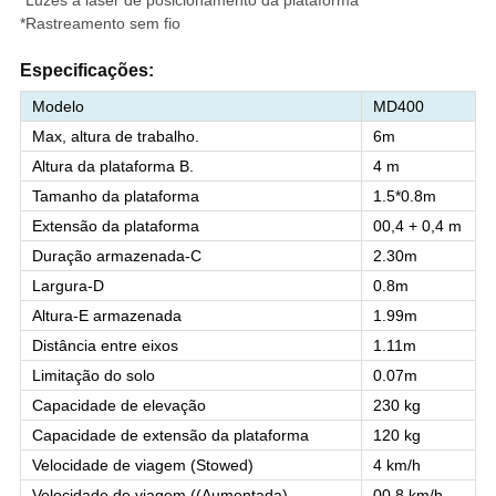
*Luzes a laser de posicionamento da plataforma
*Rastreamento sem fio
Especificações:
Modelo
MD400
Max, altura de trabalho.
6m
Altura da plataforma B.
4 m
Tamanho da plataforma
1.5*0.8m
Extensão da plataforma
00,4 + 0,4 m
Duração armazenada-C
2.30m
Largura-D
0.8m
Altura-E armazenada
1.99m
Distância entre eixos
1.11m
Limitação do solo
0.07m
Capacidade de elevação
230 kg
Capacidade de extensão da plataforma
120 kg
Velocidade de viagem (Stowed)
4 km/h
Velocidade de viagem ((Aumentada)
00,8 km/h