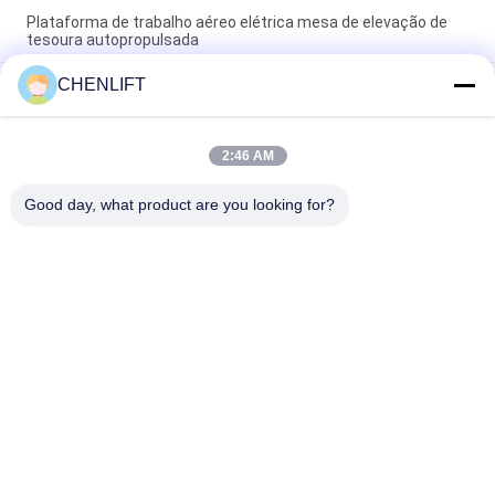
Plataforma de trabalho aéreo elétrica mesa de elevação de
tesoura autopropulsada
CHENLIFT
10m plataforma de elevação hidráulica elevador de tesoura
elétrico autopropulsado com plataforma de extensão 450Kg
carga
2:46 AM
Plataforma de elevação hidráulica de 10 metros Plataforma
de trabalho aéreo de alumínio de mastro duplo
Good day, what product are you looking for?
Categorias populares
Todos
Plataforma De 
Elevador De 
Elevação Hidráulica
Tesoura 
Autopropelido
O Móbil Scissor O 
Mini Scissor Lift
Elevador
Plataforma De 
Plataforma De 
Elevação Vertical
Trabalho Aéreo