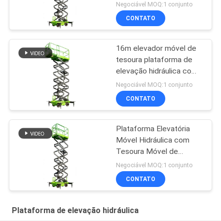
Negociável MOQ:1 conjunto
CONTATO
16m elevador móvel de
tesoura plataforma de
elevação hidráulica com
plataforma de extensão
Negociável MOQ:1 conjunto
CONTATO
Plataforma Elevatória
Móvel Hidráulica com
Tesoura Móvel de
9000mm de Altura para
Negociável MOQ:1 conjunto
Limpeza
CONTATO
Plataforma de elevação hidráulica