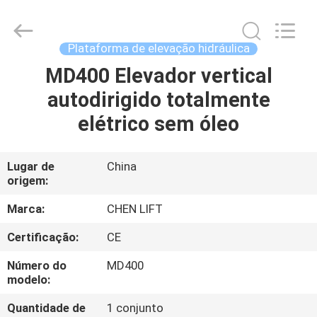
CHENLIFT
(SUZHOU)
MACHINERY
CO
LTD.
Plataforma de elevação hidráulica
All
Rights
MD400 Elevador vertical
PARA
Reserved.
autodirigido totalmente
CASA
elétrico sem óleo
PRODUTOS
Lugar de
China
origem:
SOBRE
NÓS
Marca:
CHEN LIFT
Certificação:
CE
VISITA
Número do
MD400
À
modelo:
FÁBRICA
Quantidade de
1 conjunto