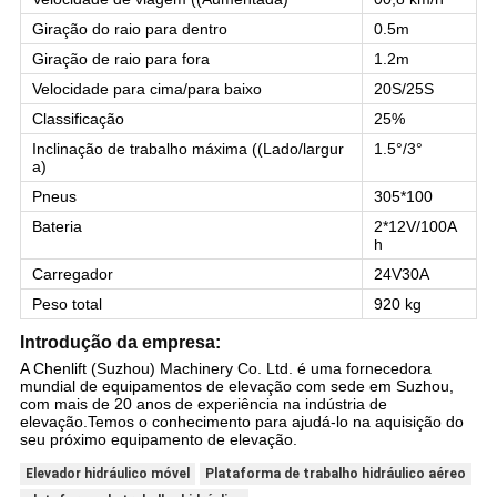
Giração do raio para dentro
0.5m
Giração de raio para fora
1.2m
Velocidade para cima/para baixo
20S/25S
Classificação
25%
Inclinação de trabalho máxima ((Lado/largur
1.5°/3°
a)
Pneus
305*100
Bateria
2*12V/100A
h
Carregador
24V30A
Peso total
920 kg
Introdução da empresa:
A Chenlift (Suzhou) Machinery Co. Ltd. é uma fornecedora
mundial de equipamentos de elevação com sede em Suzhou,
com mais de 20 anos de experiência na indústria de
elevação.Temos o conhecimento para ajudá-lo na aquisição do
seu próximo equipamento de elevação.
Elevador hidráulico móvel
Plataforma de trabalho hidráulico aéreo