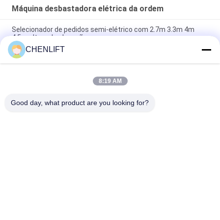
Máquina desbastadora elétrica da ordem
Selecionador de pedidos semi-elétrico com 2.7m 3.3m 4m
4.5m altura de elevação
CHENLIFT
Modelo FSEP Autopropelido Plataforma Aérea Totalmente
Elétrica Cor Personalizada
8:19 AM
Autopropulsão de seleção de ordens aéreas totalmente
elétrica
Good day, what product are you looking for?
Categorias populares
Todos
Plataforma De 
Elevador De 
Elevação Hidráulica
Tesoura 
Autopropelido
O Móbil Scissor O 
Mini Scissor Lift
Elevador
Plataforma De 
Plataforma De 
Elevação Vertical
Trabalho Aéreo