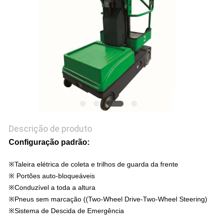
DO
SITE
POLÍTICA
DE
PRIVACIDADE
Descrição de produto
Configuração padrão:
※Taleira elétrica de coleta e trilhos de guarda da frente
※ Portões auto-bloqueáveis
※Conduzível a toda a altura
※Pneus sem marcação ((Two-Wheel Drive-Two-Wheel Steering)
※Sistema de Descida de Emergência