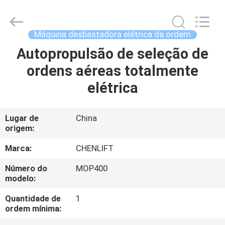
CHENLIFT
(SUZHOU)
MACHINERY
CO
LTD.
Máquina desbastadora elétrica da ordem
All
Rights
Autopropulsão de seleção de
PARA
Reserved.
ordens aéreas totalmente
CASA
elétrica
PRODUTOS
Lugar de
China
origem:
SOBRE
NÓS
Marca:
CHENLIFT
Número do
MOP400
modelo:
VISITA
À
Quantidade de
1
ordem mínima:
FÁBRICA