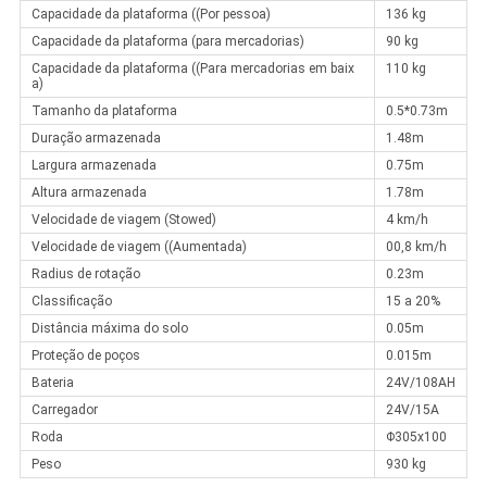
Capacidade da plataforma ((Por pessoa)
136 kg
Capacidade da plataforma (para mercadorias)
90 kg
Capacidade da plataforma ((Para mercadorias em baix
110 kg
a)
Tamanho da plataforma
0.5*0.73m
Duração armazenada
1.48m
Largura armazenada
0.75m
Altura armazenada
1.78m
Velocidade de viagem (Stowed)
4 km/h
Velocidade de viagem ((Aumentada)
00,8 km/h
Radius de rotação
0.23m
Classificação
15 a 20%
Distância máxima do solo
0.05m
Proteção de poços
0.015m
Bateria
24V/108AH
Carregador
24V/15A
Roda
Φ305x100
Peso
930 kg