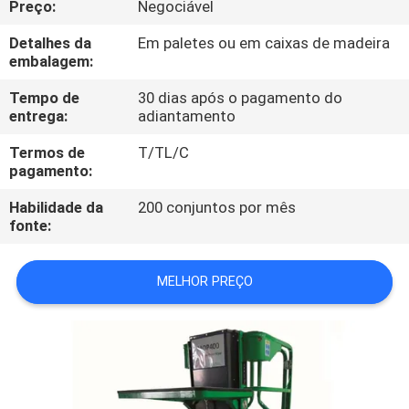
Preço:
Negociável
CONTROLE
Detalhes da
Em paletes ou em caixas de madeira
embalagem:
DE
Tempo de
30 dias após o pagamento do
QUALIDADE
entrega:
adiantamento
Termos de
T/TL/C
CONTACTE-
pagamento:
NOS
Habilidade da
200 conjuntos por mês
fonte:
NOTÍCIAS
MELHOR PREÇO
SOLICITE UM
ORÇAMENTO
MAPA