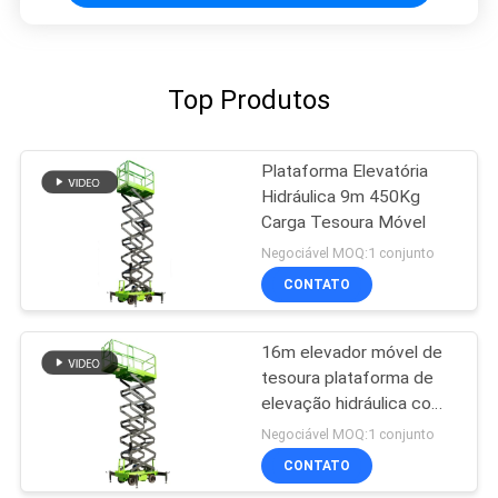
Top Produtos
Plataforma Elevatória
Hidráulica 9m 450Kg
Carga Tesoura Móvel
Negociável MOQ:1 conjunto
CONTATO
16m elevador móvel de
tesoura plataforma de
elevação hidráulica com
plataforma de extensão
Negociável MOQ:1 conjunto
CONTATO