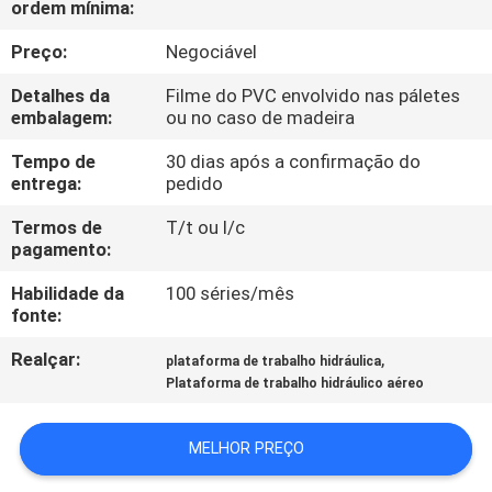
ordem mínima:
CONTROLE
Preço:
Negociável
DE
Detalhes da
Filme do PVC envolvido nas páletes
embalagem:
ou no caso de madeira
QUALIDADE
Tempo de
30 dias após a confirmação do
entrega:
pedido
CONTACTE-
Termos de
T/t ou l/c
NOS
pagamento:
Habilidade da
100 séries/mês
NOTÍCIAS
fonte:
Realçar:
,
plataforma de trabalho hidráulica
SOLICITE UM
Plataforma de trabalho hidráulico aéreo
ORÇAMENTO
MELHOR PREÇO
MAPA