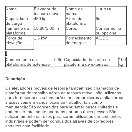
Nome
Elevador de
Nome da
CHEN LIFT
tesoura móvel
marca
Capacidade
450 kg
Altura da
9m
de carga
plataforma
Tamanho da
10,80*1,00 m
Cores
Cor vermelha
plataforma
ou opcional
Força de
1.5 kW
Fornecimento
AC/DC
elevação
de energia
Comprimento da
0.8m
Capacidade de carga na
100
plataforma de extensão
plataforma de extensão
kg
Descrição:
Os elevadores móveis de tesoura também são chamados de
plataforma de trabalho aérea de tesoura móvel; são utilizados
para fornecer acesso temporário aos empreiteiros a altas,áreas
inacessíveis em vários locais de trabalho, tais como
manutençãoSão concebidos para levantar pesos limitados e
podem ser totalmente operados por uma única pessoa.São
suficientemente estreitos para serem utilizados em ambientes
industriais e podem ser conduzidos através de corredores
estreitos com facilidade.