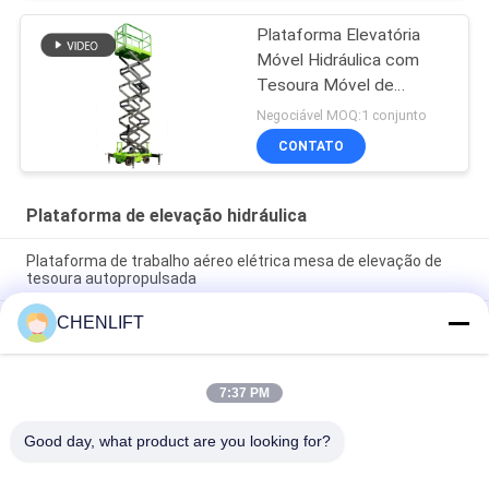
Plataforma Elevatória
Móvel Hidráulica com
Tesoura Móvel de
9000mm de Altura para
Negociável MOQ:1 conjunto
Limpeza
CONTATO
Plataforma de elevação hidráulica
Plataforma de trabalho aéreo elétrica mesa de elevação de
tesoura autopropulsada
CHENLIFT
10m plataforma de elevação hidráulica elevador de tesoura
elétrico autopropulsado com plataforma de extensão 450Kg
carga
7:37 PM
Plataforma de elevação hidráulica de 10 metros Plataforma
de trabalho aéreo de alumínio de mastro duplo
Good day, what product are you looking for?
Categorias populares
Todos