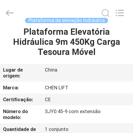
CHENLIFT
(SUZHOU)
MACHINERY
CO
LTD.
Plataforma de elevação hidráulica
All
Rights
Plataforma Elevatória
PARA
Reserved.
Hidráulica 9m 450Kg Carga
CASA
Tesoura Móvel
PRODUTOS
Lugar de
China
origem:
SOBRE
NÓS
Marca:
CHEN LIFT
Certificação:
CE
VISITA
Número do
SJY0.45-9 com extensão
À
modelo:
FÁBRICA
Quantidade de
1 conjunto