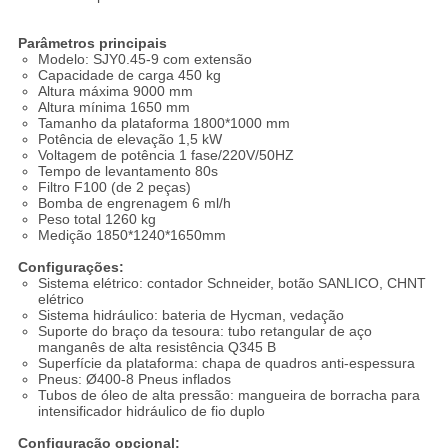
Parâmetros principais
Modelo: SJY0.45-9 com extensão
Capacidade de carga 450 kg
Altura máxima 9000 mm
Altura mínima 1650 mm
Tamanho da plataforma 1800*1000 mm
Potência de elevação 1,5 kW
Voltagem de potência 1 fase/220V/50HZ
Tempo de levantamento 80s
Filtro F100 (de 2 peças)
Bomba de engrenagem 6 ml/h
Peso total 1260 kg
Medição 1850*1240*1650mm
Configurações:
Sistema elétrico: contador Schneider, botão SANLICO, CHNT
elétrico
Sistema hidráulico: bateria de Hycman, vedação
Suporte do braço da tesoura: tubo retangular de aço
manganês de alta resistência Q345 B
Superfície da plataforma: chapa de quadros anti-espessura
Pneus: Ø400-8 Pneus inflados
Tubos de óleo de alta pressão: mangueira de borracha para
intensificador hidráulico de fio duplo
Configuração opcional: